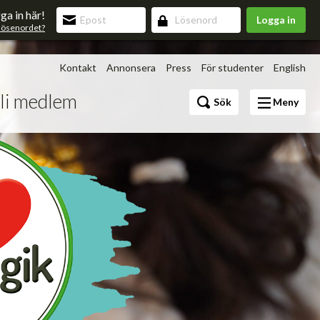
ga in här!
Logga in
lösenordet?
Kontakt
Annonsera
Press
För studenter
English
li medlem
Bli medlem
Sök
Meny
Förmåner
v 3.0
upning