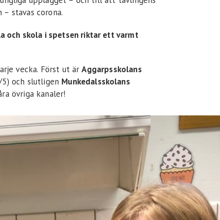
ungliga upplägget – och till att tävlingens
 – stavas corona.
och skola i spetsen riktar ett varmt
arje vecka. Först ut är
Aggarpsskolans
/5) och slutligen
Munkedalsskolans
ra övriga kanaler!