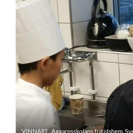
VINNARE: Aggarpsskolans fritidshem, S