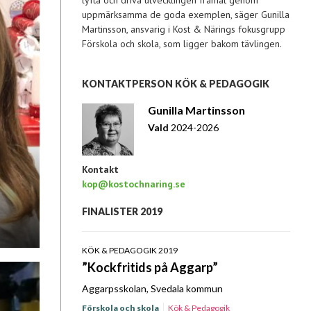
lyfta och driva utvecklingen framåt genom
uppmärksamma de goda exemplen, säger Gunilla
Martinsson, ansvarig i Kost & Närings fokusgrupp
Förskola och skola, som ligger bakom tävlingen.
KONTAKTPERSON KÖK & PEDAGOGIK
Gunilla Martinsson
Vald
2024-2026
Kontakt
kop@kostochnaring.se
FINALISTER 2019
KÖK & PEDAGOGIK 2019
”Kockfritids på Aggarp”
Aggarpsskolan, Svedala kommun
Förskola och skola
Kök & Pedagogik