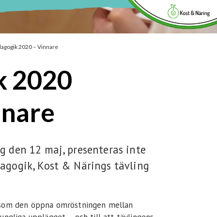
Integritetspolicy
agogik 2020 – Vinnare
k 2020
nnare
g den 12 maj, presenteras inte
agogik, Kost & Närings tävling
iksom den öppna omröstningen mellan