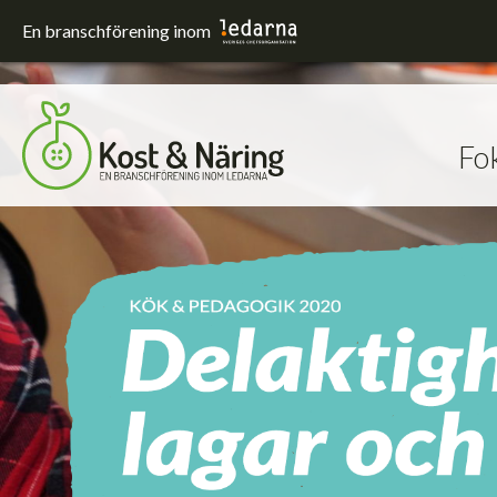
En branschförening inom
Fo
Fokusområden
Förskola och skola
Hållbarhet
Sjukhus
Upphandling
Utrustning och lokaler
Äldreomsorg