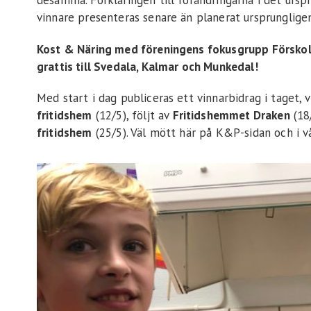
desamma. Förklaringen till förändringarna i det urspr
vinnare presenteras senare än planerat ursprungligen
Kost & Näring med föreningens fokusgrupp Förskola 
grattis till Svedala, Kalmar och Munkedal!
Med start i dag publiceras ett vinnarbidrag i taget, v
fritidshem
(12/5), följt av
Fritidshemmet Draken
(18
fritidshem
(25/5). Väl mött här på K&P-sidan och i vå