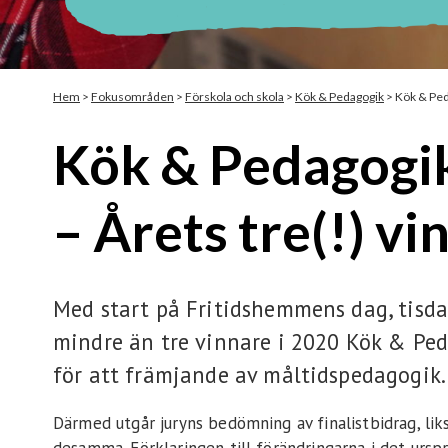
Hem
>
Fokusområden
>
Förskola och skola
>
Kök & Pedagogik
>
Kök & Ped
Kök & Pedagogi
– Årets tre(!) vi
Med start på Fritidshemmens dag, tisda
mindre än tre vinnare i 2020 Kök & Ped
för att främjande av måltidspedagogik.
Därmed utgår juryns bedömning av finalistbidrag, l