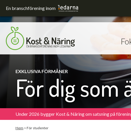
En branschförening inom
Fo
Fokusområden
Förskola och skola
Hållbarhet
EXKLUSIVA FÖRMÅNER
För dig som 
Sjukhus
Upphandling
Utrustning och lokaler
Äldreomsorg
Under 2026 bygger Kost & Näring om satsning på förenin
Hem
>
För studenter