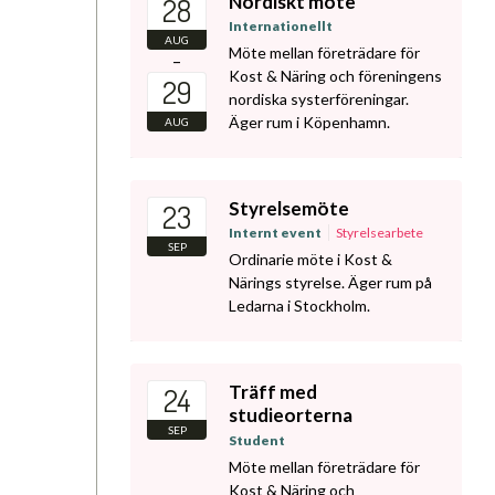
Nordiskt möte
28
Internationellt
AUG
Möte mellan företrädare för
–
Kost & Näring och föreningens
29
nordiska systerföreningar.
Äger rum i Köpenhamn.
AUG
Styrelsemöte
23
Internt event
Styrelsearbete
SEP
Ordinarie möte i Kost &
Närings styrelse. Äger rum på
Ledarna i Stockholm.
Träff med
24
studieorterna
SEP
Student
Möte mellan företrädare för
Kost & Näring och