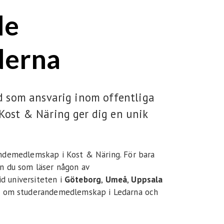
Integritetspolicy
de
derna
d som ansvarig inom offentliga
Kost & Näring ger dig en unik
andemedlemskap i Kost & Näring. För bara
n du som läser någon av
d universiteten i
Göteborg
,
Umeå
,
Uppsala
a om studerandemedlemskap i Ledarna och