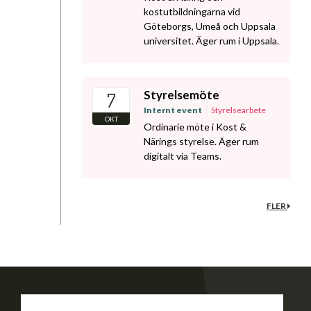
kostutbildningarna vid
Göteborgs, Umeå och Uppsala
universitet. Äger rum i Uppsala.
Styrelsemöte
7
Internt event
Styrelsearbete
OKT
Ordinarie möte i Kost &
Närings styrelse. Äger rum
digitalt via Teams.
FLER