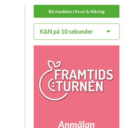
Bli medlem i Kost & Näring
K&N på 10 sekunder
Branschföreningen Kost & Närings
medlemmar
Sveriges viktigaste, anser vi