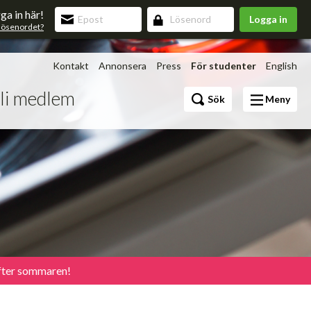
ga in här!
Logga in
lösenordet?
Kontakt
Annonsera
Press
För studenter
English
li medlem
Bli medlem
Sök
Meny
Förmåner
v 3.0
upning
efter sommaren!