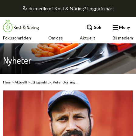
Är du medlem i Kost & Näring?
Logga in här!
Sök
Meny
Fokusområden
Om oss
Aktuellt
Bli medlem
Fokusområden
Nyheter
Om oss
Aktuellt
Hem
>
Aktuellt
>
Ett ögonblick, Peter Borring …
Bli medlem
Kontakt
Annonsera
Press