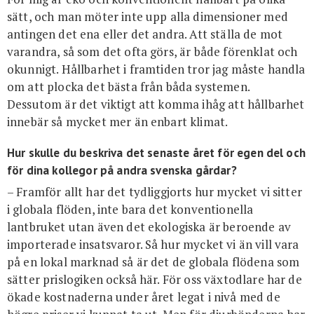
sätt, och man möter inte upp alla dimensioner med
antingen det ena eller det andra. Att ställa de mot
varandra, så som det ofta görs, är både förenklat och
okunnigt. Hållbarhet i framtiden tror jag måste handla
om att plocka det bästa från båda systemen.
Dessutom är det viktigt att komma ihåg att hållbarhet
innebär så mycket mer än enbart klimat.
Hur skulle du beskriva det senaste året för egen del och
för dina kollegor på andra svenska gårdar?
– Framför allt har det tydliggjorts hur mycket vi sitter
i globala flöden, inte bara det konventionella
lantbruket utan även det ekologiska är beroende av
importerade insatsvaror. Så hur mycket vi än vill vara
på en lokal marknad så är det de globala flödena som
sätter prislogiken också här. För oss växtodlare har de
ökade kostnaderna under året legat i nivå med de