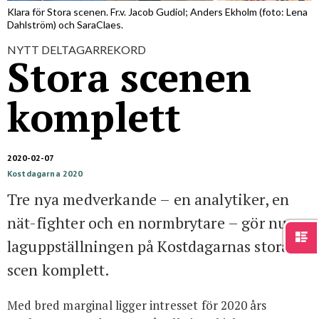
För studenter
English
Klara för Stora scenen. Fr.v. Jacob Gudiol; Anders Ekholm (foto: Lena
Dahlström) och SaraClaes.
NYTT DELTAGARREKORD
Stora scenen
komplett
2020-02-07
Kostdagarna 2020
Tre nya medverkande – en analytiker, en
nät-fighter och en normbrytare – gör nu
laguppställningen på Kostdagarnas stora
scen komplett.
Med bred marginal ligger intresset för 2020 års