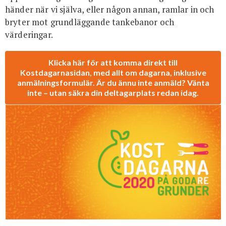
händer när vi själva, eller någon annan, ramlar in och
bryter mot grundläggande tankebanor och
värderingar.
Klicka här för att komma direkt till
Kostdagarnasidan, med allt om dagarna, inklusive
anmälningsformulär. Är du ännu inte anmäld? Vänta
inte – utan säkra din deltagarplats redan idag.