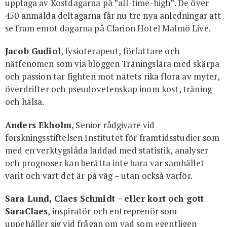
upplaga av Kostdagarna på ”all-time-high”. De över
450 anmälda deltagarna får nu tre nya anledningar att
se fram emot dagarna på Clarion Hotel Malmö Live.
Jacob Gudiol
, fysioterapeut, författare och
nätfenomen som via bloggen Träningslära med skärpa
och passion tar fighten mot nätets rika flora av myter,
överdrifter och pseudovetenskap inom kost, träning
och hälsa.
Anders Ekholm
, Senior rådgivare vid
forskningsstiftelsen Institutet för framtidsstudier som
med en verktygslåda laddad med statistik, analyser
och prognoser kan berätta inte bara var samhället
varit och vart det är på väg – utan också varför.
Sara Lund, Claes Schmidt – eller kort och gott
SaraClaes
, inspiratör och entreprenör som
uppehåller sig vid frågan om vad som egentligen