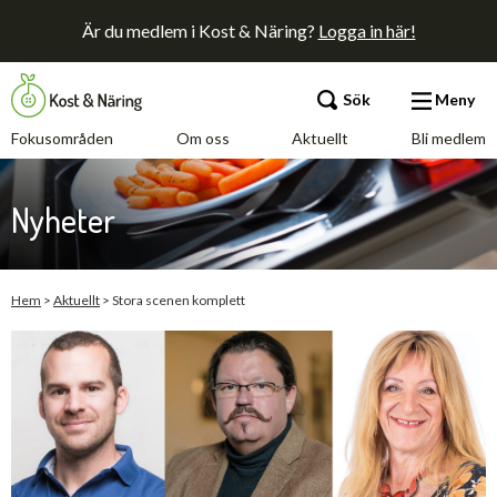
Är du medlem i Kost & Näring?
Logga in här!
Sök
Meny
Fokusområden
Om oss
Aktuellt
Bli medlem
Fokusområden
Nyheter
Om oss
Aktuellt
Hem
>
Aktuellt
>
Stora scenen komplett
Bli medlem
Kontakt
Annonsera
Press