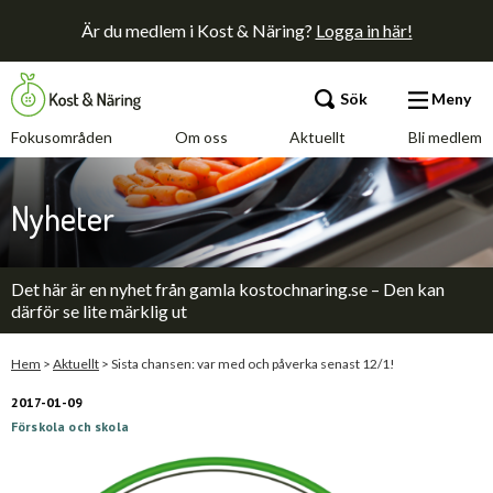
Är du medlem i Kost & Näring?
Logga in här!
Sök
Meny
Fokusområden
Om oss
Aktuellt
Bli medlem
Fokusområden
Nyheter
Om oss
Det här är en nyhet från gamla kostochnaring.se – Den kan
Aktuellt
därför se lite märklig ut
Bli medlem
Hem
>
Aktuellt
>
Sista chansen: var med och påverka senast 12/1!
2017-01-09
Förskola och skola
Kontakt
Annonsera
Press