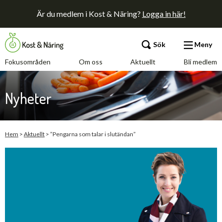
Är du medlem i Kost & Näring?
Logga in här!
Sök
Meny
Fokusområden
Om oss
Aktuellt
Bli medlem
Fokusområden
Nyheter
Om oss
Aktuellt
Hem
>
Aktuellt
>
”Pengarna som talar i slutändan”
Bli medlem
Kontakt
Annonsera
Press