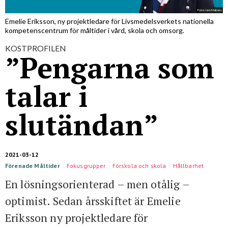
För studenter
English
Foto: Linn Malmén
Emelie Eriksson, ny projektledare för Livsmedelsverkets nationella
kompetenscentrum för måltider i vård, skola och omsorg.
KOSTPROFILEN
”Pengarna som
talar i
slutändan”
2021-03-12
Förenade Måltider
Fokusgrupper
Förskola och skola
Hållbarhet
Sjukhus
Äldreomsorg
En lösningsorienterad – men otålig –
optimist. Sedan årsskiftet är Emelie
Eriksson ny projektledare för