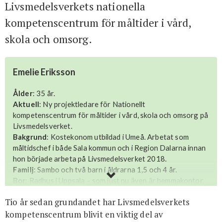
Livsmedelsverkets nationella
kompetenscentrum för måltider i vård,
skola och omsorg.
Emelie Eriksson
Ålder
: 35 år.
Aktuell
: Ny projektledare för Nationellt
kompetenscentrum för måltider i vård, skola och omsorg på
Livsmedelsverket.
Bakgrund
: Kost­ekonom utbildad i Umeå. Arbetat som
måltidschef i både Sala kommun och i Region Dalarna innan
hon började arbeta på Livsmedelsverket 2018.
Familj
: Sambo och två barn i åldrarna 1,5 och 4 år.
Bor
: Radhus i Uppsala – som just nu även är hemmakontor.
Fritid
: Tränar och odlar sin trädgård – allt från tomater
Tio år sedan grundandet har Livsmedelsverkets
och chili till blommor. ”Det är total avkoppling.”
Med tre ord
: Snäll, otålig och envis.
kompetenscentrum blivit en viktig del av