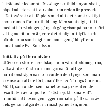
biträdande ledamot i Riksdagens utbildningsutskott,
påpekade dock att kursplanerna redan är pressade.
– Det svåra är att få plats med allt det som är viktigt,
inom ramen för en utbildning. Men samtidigt, i takt
med att forskningen gång på gång visar på hur oerhört
viktig nutritionen är, vore det rimligt att lyfta in de
här delarna samtidigt som man i gengäld lyfter ut
annat, sade Eva Sonidsson.
Initiativ på flera nivåer
Utöver en större beredskap inom vårdutbildningarna,
vilka är de största utmaningarna för att ge
nutritionsfrågorna inom vården den tyngd som man
är ense om att de förtjänar? Kost & Närings Christina
Mörtl, som under seminariet också presenterade
resultaten av rapporten ”Bästa sjukhusmaten!”,
framhöll att lösningen ligger i initiativ på flera nivåer –
dels genom åtgärder närmast patienten, inom