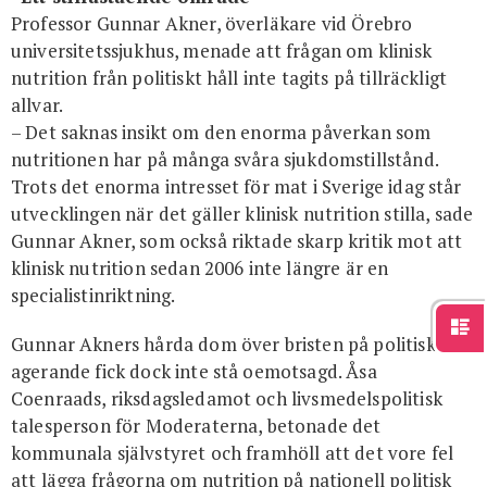
Professor Gunnar Akner, överläkare vid Örebro
universitetssjukhus, menade att frågan om klinisk
nutrition från politiskt håll inte tagits på tillräckligt
allvar.
– Det saknas insikt om den enorma påverkan som
nutritionen har på många svåra sjukdomstillstånd.
Trots det enorma intresset för mat i Sverige idag står
utvecklingen när det gäller klinisk nutrition stilla, sade
Gunnar Akner, som också riktade skarp kritik mot att
klinisk nutrition sedan 2006 inte längre är en
specialistinriktning.
Gunnar Akners hårda dom över bristen på politiskt
agerande fick dock inte stå oemotsagd. Åsa
Coenraads, riksdagsledamot och livsmedelspolitisk
talesperson för Moderaterna, betonade det
kommunala självstyret och framhöll att det vore fel
att lägga frågorna om nutrition på nationell politisk