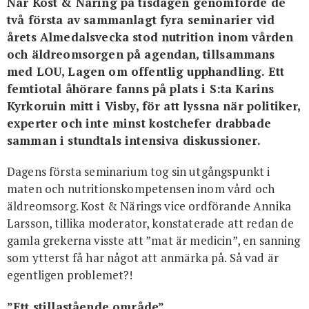
När Kost & Näring på tisdagen genomförde de
För studenter
English
två första av sammanlagt fyra seminarier vid
årets Almedalsvecka stod nutrition inom vården
och äldreomsorgen på agendan, tillsammans
med LOU, Lagen om offentlig upphandling. Ett
femtiotal åhörare fanns på plats i S:ta Karins
Kyrkoruin mitt i Visby, för att lyssna när politiker,
experter och inte minst kostchefer drabbade
samman i stundtals intensiva diskussioner.
Dagens första seminarium tog sin utgångspunkt i
maten och nutritionskompetensen inom vård och
äldreomsorg. Kost & Närings vice ordförande Annika
Larsson, tillika moderator, konstaterade att redan de
gamla grekerna visste att ”mat är medicin”, en sanning
som ytterst få har något att anmärka på. Så vad är
egentligen problemet?!
”Ett stillastående område”