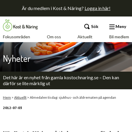
Är du medlem i Kost & Näring?
Logga in här!
Sök
Meny
Fokusområden
Om oss
Aktuellt
Bli medlem
Fokusområden
Nyheter
Om oss
Det här är en nyhet från gamla kostochnaring.se – Den kan
Aktuellt
därför se lite märklig ut
Bli medlem
Hem
>
Aktuellt
>
Almedalen tisdag: sjukhus- och äldrematen på agendan
2012-07-03
Kontakt
Annonsera
Press