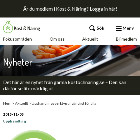
Är du medlem i Kost & Näring?
Logga in här!
Sök
Meny
Fokusområden
Om oss
Aktuellt
Bli medlem
Fokusområden
Nyheter
Om oss
Det här är en nyhet från gamla kostochnaring.se – Den kan
Aktuellt
därför se lite märklig ut
Bli medlem
Hem
>
Aktuellt
>
Upphandlingsverktyg tillgängligt för alla
2015-11-03
Upphandling
Kontakt
Annonsera
Press