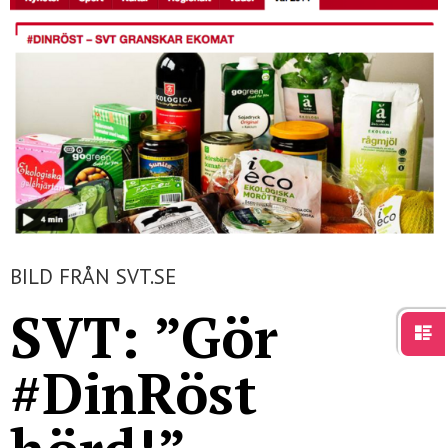
För studenter
English
BILD FRÅN SVT.SE
SVT: ”Gör
#DinRöst