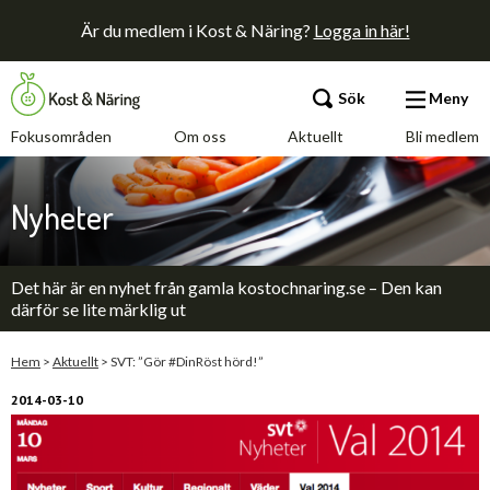
Är du medlem i Kost & Näring?
Logga in här!
Sök
Meny
Fokusområden
Om oss
Aktuellt
Bli medlem
Fokusområden
Nyheter
Om oss
Det här är en nyhet från gamla kostochnaring.se – Den kan
Aktuellt
därför se lite märklig ut
Bli medlem
Hem
>
Aktuellt
>
SVT: ”Gör #DinRöst hörd!”
2014-03-10
Kontakt
Annonsera
Press