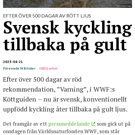
För studenter
English
Foto: Svensk Fågel
EFTER ÖVER 500 DAGAR AV RÖTT LJUS
Svensk kyckling
tillbaka på gult
2023-04-21
Förenade Måltider
Hållbarhet
Efter över 500 dagar av röd
rekommendation, ”Varning”, i WWF:s
Köttguiden – nu är svensk, konventionellt
uppfödd kyckling åter tillbaka på gult ljus.
Det framgår av ett
pressmeddelande
som gick ut på
onsdagen från Världsnaturfonden WWF, som står