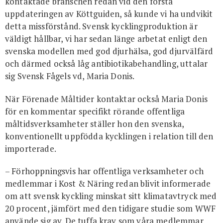
kontaktade branschen redan vid den första
uppdateringen av Köttguiden, så kunde vi ha undvikit
detta missförstånd. Svensk kycklingproduktion är
väldigt hållbar, vi har sedan länge arbetat enligt den
svenska modellen med god djurhälsa, god djurvälfärd
och därmed också låg antibiotikabehandling, uttalar
sig Svensk Fågels vd, Maria Donis.
När Förenade Måltider kontaktar också Maria Donis
för en kommentar specifikt rörande offentliga
måltidsverksamheter ställer hon den svenska,
konventionellt uppfödda kycklingen i relation till den
importerade.
– Förhoppningsvis har offentliga verksamheter och
medlemmar i Kost & Näring redan blivit informerade
om att svensk kyckling minskat sitt klimatavtryck med
20 procent, jämfört med den tidigare studie som WWF
använde sig av. De tuffa krav som våra medlemmar