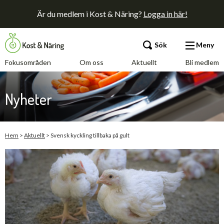
Är du medlem i Kost & Näring?
Logga in här!
Sök
Meny
Fokusområden
Om oss
Aktuellt
Bli medlem
Fokusområden
Nyheter
Om oss
Aktuellt
Hem
>
Aktuellt
>
Svensk kyckling tillbaka på gult
Bli medlem
Kontakt
Annonsera
Press