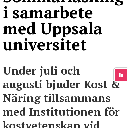
För studenter
English
i samarbete
med Uppsala
universitet
Under juli och
augusti bjuder Kost &
Näring tillsammans
med Institutionen för
kostvetenskap vid