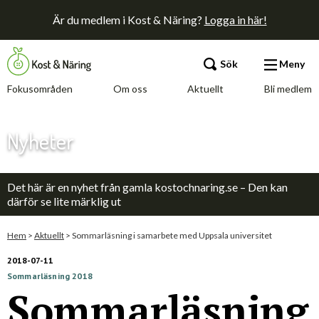
Är du medlem i Kost & Näring?
Logga in här!
Sök
Meny
Fokusområden
Om oss
Aktuellt
Bli medlem
Fokusområden
Nyheter
Om oss
Det här är en nyhet från gamla kostochnaring.se – Den kan
Aktuellt
därför se lite märklig ut
Bli medlem
Hem
>
Aktuellt
>
Sommarläsning i samarbete med Uppsala universitet
2018-07-11
Sommarläsning 2018
Kontakt
Annonsera
Press
Sommarläsning