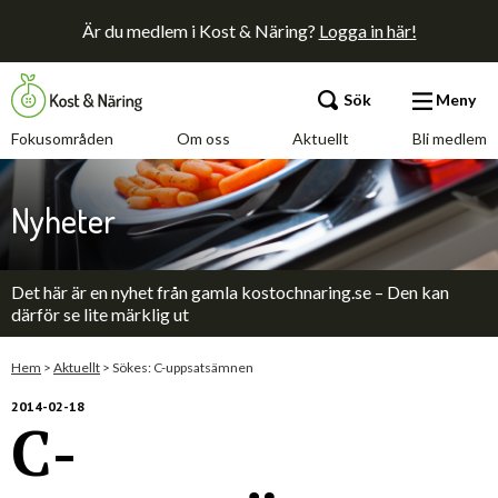
Är du medlem i Kost & Näring?
Logga in här!
Sök
Meny
Fokusområden
Om oss
Aktuellt
Bli medlem
Fokusområden
Nyheter
Om oss
Det här är en nyhet från gamla kostochnaring.se – Den kan
Aktuellt
därför se lite märklig ut
Bli medlem
Hem
>
Aktuellt
>
Sökes: C-uppsatsämnen
2014-02-18
C-
Kontakt
Annonsera
Press