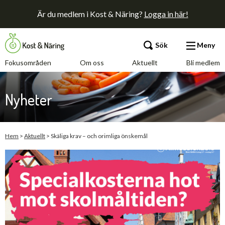
Är du medlem i Kost & Näring?
Logga in här!
Sök
Meny
Fokusområden
Om oss
Aktuellt
Bli medlem
Fokusområden
Nyheter
Om oss
Aktuellt
Hem
>
Aktuellt
>
Skäliga krav – och orimliga önskemål
Bli medlem
Kontakt
Annonsera
Press