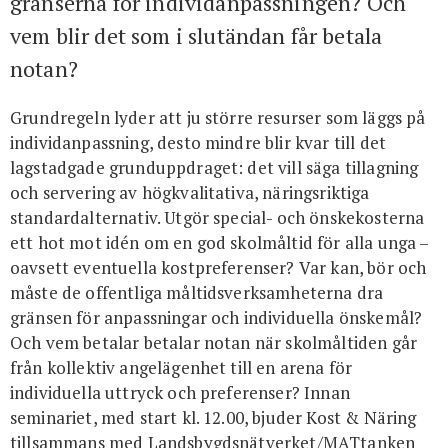
gränserna för individanpassningen? Och
vem blir det som i slutändan får betala
notan?
Grundregeln lyder att ju större resurser som läggs på
individanpassning, desto mindre blir kvar till det
lagstadgade grunduppdraget: det vill säga tillagning
och servering av högkvalitativa, näringsriktiga
standardalternativ. Utgör special- och önskekosterna
ett hot mot idén om en god skolmåltid för alla unga –
oavsett eventuella kostpreferenser? Var kan, bör och
måste de offentliga måltidsverksamheterna dra
gränsen för anpassningar och individuella önskemål?
Och vem betalar betalar notan när skolmåltiden går
från kollektiv angelägenhet till en arena för
individuella uttryck och preferenser? Innan
seminariet, med start kl. 12.00, bjuder Kost & Näring
tillsammans med Landsbygdsnätverket/MATtanken