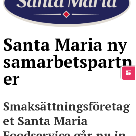
För studenter
English
Santa Maria ny
samarbetspartn
er
Smaksättningsföretag
et Santa Maria
Foodservice går nu in