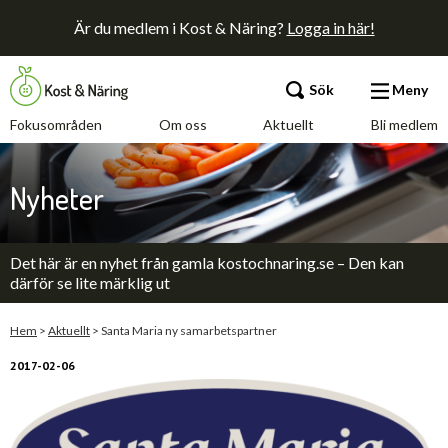
Är du medlem i Kost & Näring?
Logga in här!
Sök
Meny
Fokusområden
Om oss
Aktuellt
Bli medlem
Fokusområden
Nyheter
Om oss
Det här är en nyhet från gamla kostochnaring.se – Den kan
Aktuellt
därför se lite märklig ut
Bli medlem
Hem
>
Aktuellt
>
Santa Maria ny samarbetspartner
2017-02-06
Kontakt
Annonsera
Press