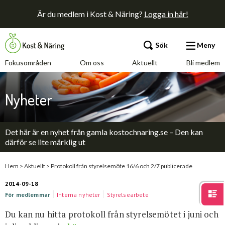
Är du medlem i Kost & Näring?
Logga in här!
Sök
Meny
Fokusområden
Om oss
Aktuellt
Bli medlem
Fokusområden
Nyheter
Om oss
Det här är en nyhet från gamla kostochnaring.se – Den kan
Aktuellt
därför se lite märklig ut
Bli medlem
Hem
>
Aktuellt
>
Protokoll från styrelsemöte 16/6 och 2/7 publicerade
2014-09-18
För medlemmar
Interna nyheter
Styrelsearbete
Kontakt
Annonsera
Press
Du kan nu hitta protokoll från styrelsemötet i juni och