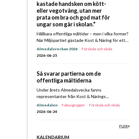
kastade handsken om kött-
eller vegotvång, utan mer
prata om bra och god mat för
ungar som går i skolan.”
Hållbara offentliga måltider – men i vilka former?
När Miljöpartiet gästade Kost & Näring för ett
Prat om Mat Almedalsspecial kretsade samtalet
Almedalsveckan 2026
Förskola och skola
bland annat kring prioriteringar, ansvar och
Hållbarhet
Upphandling
2026-06-25
mandat. Lyssna…
Så svarar partierna om de
offentliga måltiderna
Under årets Almedalsvecka fanns
representanter från Kost & Närings
fokusgrupper och styrelse på plats i Visby för
Almedalen
Fokusgrupper
Förskola och skola
att driva föreningens frågor. På
Hållbarhet
Sjukhus
Upphandling
Äldreomsorg
2026-06-24
tisdagsförmiddagen den 23 juni bjöd föreningen
in företrädare…
FLER
KALENDARIUM