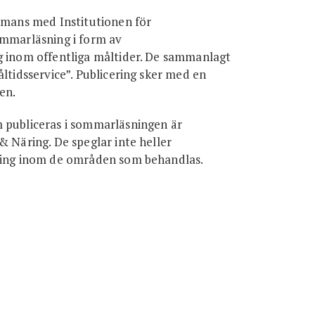
ammans med Institutionen för
ommarläsning i form av
g inom offentliga måltider. De sammanlagt
ltidsservice”. Publicering sker med en
en.
m publiceras i sommarläsningen är
& Näring. De speglar inte heller
lning inom de områden som behandlas.