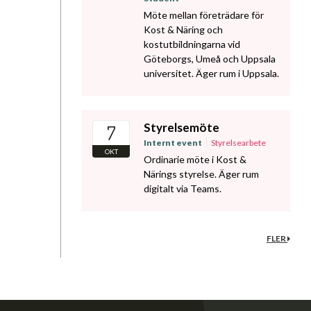
Möte mellan företrädare för
Kost & Näring och
kostutbildningarna vid
Göteborgs, Umeå och Uppsala
universitet. Äger rum i Uppsala.
Styrelsemöte
7
Internt event
Styrelsearbete
OKT
Ordinarie möte i Kost &
Närings styrelse. Äger rum
digitalt via Teams.
FLER