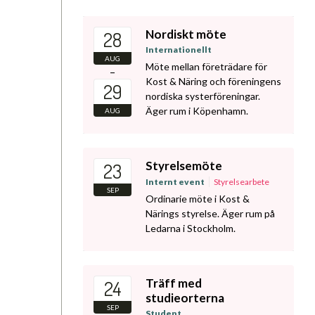
Nordiskt möte
28
Internationellt
AUG
Möte mellan företrädare för
–
Kost & Näring och föreningens
29
nordiska systerföreningar.
Äger rum i Köpenhamn.
AUG
Styrelsemöte
23
Internt event
Styrelsearbete
SEP
Ordinarie möte i Kost &
Närings styrelse. Äger rum på
Ledarna i Stockholm.
Träff med
24
studieorterna
SEP
Student