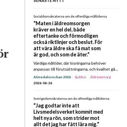
SENASTE NYTT
Socialdemokraterna om de offentliga måltiderna
”Maten i äldreomsorgen
kräver en hel del, både
eftertanke och förmodligen
också riktlinjer och beslut. För
att våra äldre ska få mat som
ör
är god, och som de äter.”
Värdiga måltider, där lösningarna behöver
anpassas till förutsättningarna, och kvalitet gå
före ekonomi. I Kost & Närings Prat om Mat
Almedalsveckan 2026
Sjukhus
Äldreomsorg
Almedalsspecial med Socialdemokraterna
2026-06-26
kretsade samtalet till stor del kring
äldreomsorgens…
Sverigedemokraterna om de offentliga måltiderna
”Jag godtar inte att
Livsmedelsverket kommit med
helt nya rön, som strider mot
allt det jag har fått lära mig.”