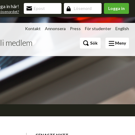
ga in här!
Logga in
lösenordet?
Kontakt
Annonsera
Press
För studenter
English
li medlem
Bli medlem
Sök
Meny
Förmåner
v 3.0
upning