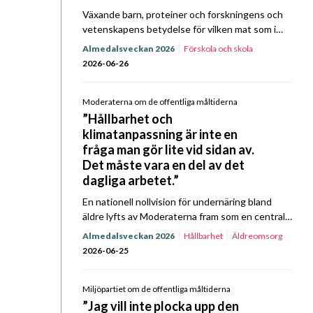
Växande barn, proteiner och forskningens och
vetenskapens betydelse för vilken mat som i
slutändan ska serveras landets elever. När
Almedalsveckan 2026
Förskola och skola
Sverigedemokraterna tog plats mittemot Kost
2026-06-26
& Närings representanter för ett Prat…
Moderaterna om de offentliga måltiderna
”Hållbarhet och
klimatanpassning är inte en
fråga man gör lite vid sidan av.
Det måste vara en del av det
dagliga arbetet.”
En nationell nollvision för undernäring bland
äldre lyfts av Moderaterna fram som en central
fråga framåt, i partiets politik för offentliga
Almedalsveckan 2026
Hållbarhet
Äldreomsorg
måltider. Det, bland annat, framkom när partiet
2026-06-25
gästade Kost…
Miljöpartiet om de offentliga måltiderna
”Jag vill inte plocka upp den