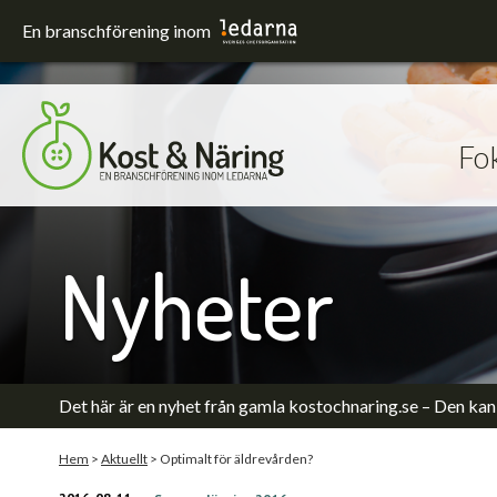
En branschförening inom
Fo
Fokusområden
Förskola och skola
Hållbarhet
Nyheter
Sjukhus
Upphandling
Utrustning och lokaler
Äldreomsorg
Det här är en nyhet från gamla kostochnaring.se – Den kan 
Hem
>
Aktuellt
>
Optimalt för äldrevården?