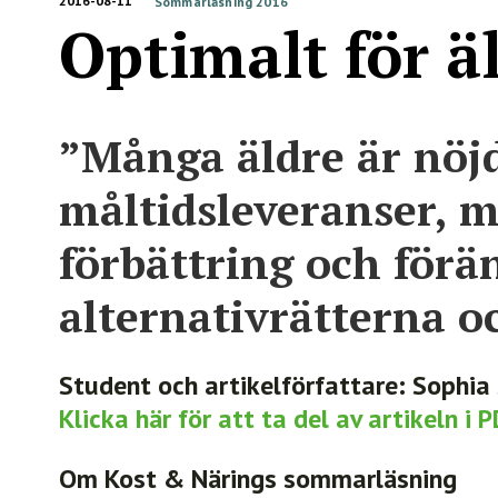
2016-08-11
Sommarläsning 2016
Optimalt för ä
”Många äldre är nö
måltidsleveranser, 
förbättring och förä
alternativrätterna o
Student och artikelförfattare: Sophia
Klicka här för att ta del av artikeln i
Om Kost & Närings sommarläsning