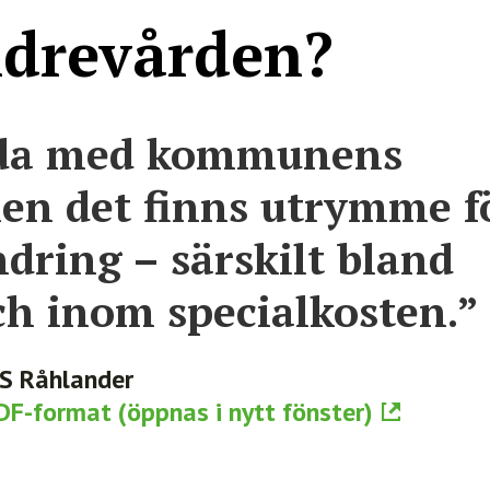
Integritetspolicy
ldrevården?
jda med kommunens
men det finns utrymme f
ndring – särskilt bland
ch inom specialkosten.”
 S Råhlander
 PDF-format (öppnas i nytt fönster)