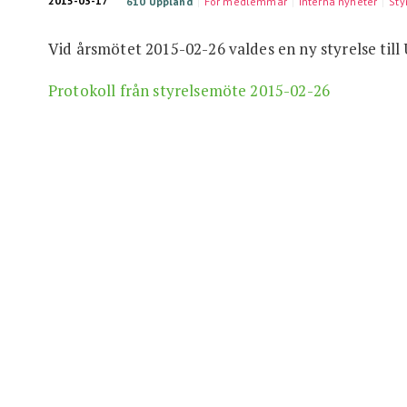
2015-03-17
610 Uppland
För medlemmar
Interna nyheter
Sty
Vid årsmötet 2015-02-26 valdes en ny styrelse till
Protokoll från styrelsemöte 2015-02-26