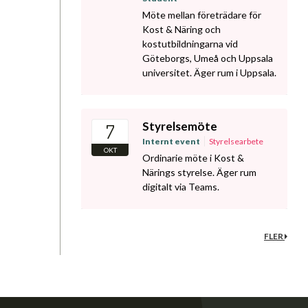
Möte mellan företrädare för
Kost & Näring och
kostutbildningarna vid
Göteborgs, Umeå och Uppsala
universitet. Äger rum i Uppsala.
Styrelsemöte
7
Internt event
Styrelsearbete
OKT
Ordinarie möte i Kost &
Närings styrelse. Äger rum
digitalt via Teams.
FLER