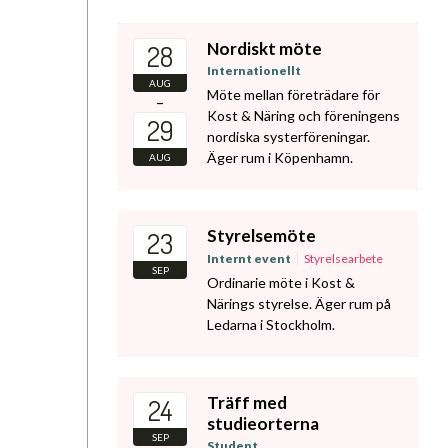
Nordiskt möte
28
Internationellt
AUG
Möte mellan företrädare för
–
Kost & Näring och föreningens
29
nordiska systerföreningar.
Äger rum i Köpenhamn.
AUG
Styrelsemöte
23
Internt event
Styrelsearbete
SEP
Ordinarie möte i Kost &
Närings styrelse. Äger rum på
Ledarna i Stockholm.
Träff med
24
studieorterna
SEP
Student