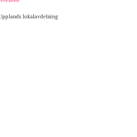
relsearbete
Integritetspolicy
 Upplands lokalavdelning