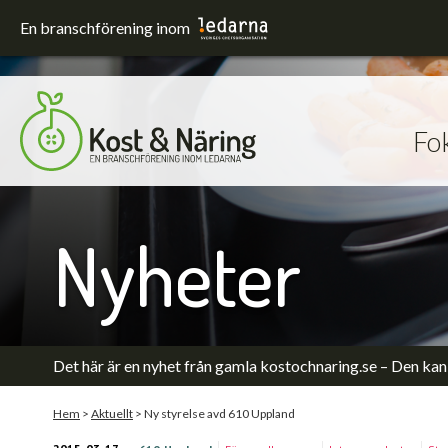
En branschförening inom
Fo
Fokusområden
Förskola och skola
Hållbarhet
Nyheter
Sjukhus
Upphandling
Utrustning och lokaler
Äldreomsorg
Det här är en nyhet från gamla kostochnaring.se – Den kan 
Hem
>
Aktuellt
>
Ny styrelse avd 610 Uppland