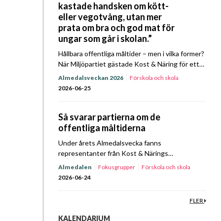
kastade handsken om kött-
eller vegotvång, utan mer
prata om bra och god mat för
ungar som går i skolan.”
Hållbara offentliga måltider – men i vilka former?
När Miljöpartiet gästade Kost & Näring för ett
Prat om Mat Almedalsspecial kretsade samtalet
Almedalsveckan 2026
Förskola och skola
bland annat kring prioriteringar, ansvar och
Hållbarhet
Upphandling
2026-06-25
mandat. Lyssna…
Så svarar partierna om de
offentliga måltiderna
Under årets Almedalsvecka fanns
representanter från Kost & Närings
fokusgrupper och styrelse på plats i Visby för
Almedalen
Fokusgrupper
Förskola och skola
att driva föreningens frågor. På
Hållbarhet
Sjukhus
Upphandling
Äldreomsorg
2026-06-24
tisdagsförmiddagen den 23 juni bjöd föreningen
in företrädare…
FLER
KALENDARIUM