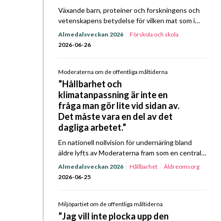
Växande barn, proteiner och forskningens och
vetenskapens betydelse för vilken mat som i
slutändan ska serveras landets elever. När
Almedalsveckan 2026
Förskola och skola
Sverigedemokraterna tog plats mittemot Kost
2026-06-26
& Närings representanter för ett Prat…
Moderaterna om de offentliga måltiderna
”Hållbarhet och
klimatanpassning är inte en
fråga man gör lite vid sidan av.
Det måste vara en del av det
dagliga arbetet.”
En nationell nollvision för undernäring bland
äldre lyfts av Moderaterna fram som en central
fråga framåt, i partiets politik för offentliga
Almedalsveckan 2026
Hållbarhet
Äldreomsorg
måltider. Det, bland annat, framkom när partiet
2026-06-25
gästade Kost…
Miljöpartiet om de offentliga måltiderna
”Jag vill inte plocka upp den