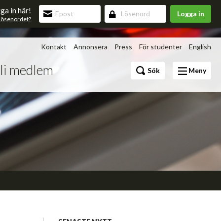
ga in här!
Logga in
lösenordet?
Kontakt
Annonsera
Press
För studenter
English
li medlem
Bli medlem
Sök
Meny
Förmåner
v 3.0
upning