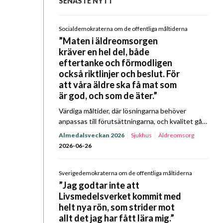
SENASTE NYTT
Socialdemokraterna om de offentliga måltiderna
”Maten i äldreomsorgen
kräver en hel del, både
eftertanke och förmodligen
också riktlinjer och beslut. För
att våra äldre ska få mat som
är god, och som de äter.”
Värdiga måltider, där lösningarna behöver
anpassas till förutsättningarna, och kvalitet gå
före ekonomi. I Kost & Närings Prat om Mat
Almedalsveckan 2026
Sjukhus
Äldreomsorg
Almedalsspecial med Socialdemokraterna
2026-06-26
kretsade samtalet till stor del kring
äldreomsorgens…
Sverigedemokraterna om de offentliga måltiderna
”Jag godtar inte att
Livsmedelsverket kommit med
helt nya rön, som strider mot
allt det jag har fått lära mig.”