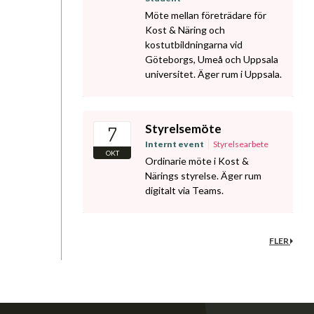
Möte mellan företrädare för
Kost & Näring och
kostutbildningarna vid
Göteborgs, Umeå och Uppsala
universitet. Äger rum i Uppsala.
Styrelsemöte
7
Internt event
Styrelsearbete
OKT
Ordinarie möte i Kost &
Närings styrelse. Äger rum
digitalt via Teams.
FLER