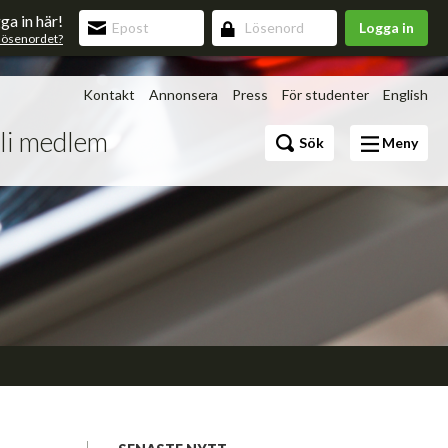
ga in här!
Logga in
lösenordet?
Kontakt
Annonsera
Press
För studenter
English
li medlem
Bli medlem
Sök
Meny
Förmåner
v 3.0
upning