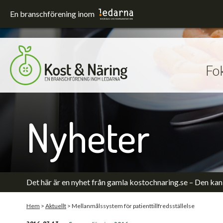
En branschförening inom
Fo
Fokusområden
Förskola och skola
Hållbarhet
Nyheter
Sjukhus
Upphandling
Utrustning och lokaler
Äldreomsorg
Det här är en nyhet från gamla kostochnaring.se – Den kan 
Hem
>
Aktuellt
>
Mellanmålssystem för patienttillfredsställelse