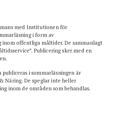
ammans med Institutionen för
ommarläsning i form av
g inom offentliga måltider. De sammanlagt
ltidsservice”. Publicering sker med en
en.
m publiceras i sommarläsningen är
& Näring. De speglar inte heller
lning inom de områden som behandlas.