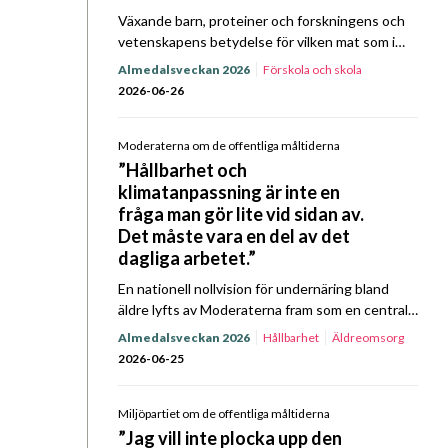
Växande barn, proteiner och forskningens och
vetenskapens betydelse för vilken mat som i
slutändan ska serveras landets elever. När
Almedalsveckan 2026
Förskola och skola
Sverigedemokraterna tog plats mittemot Kost
2026-06-26
& Närings representanter för ett Prat…
Moderaterna om de offentliga måltiderna
”Hållbarhet och
klimatanpassning är inte en
fråga man gör lite vid sidan av.
Det måste vara en del av det
dagliga arbetet.”
En nationell nollvision för undernäring bland
äldre lyfts av Moderaterna fram som en central
fråga framåt, i partiets politik för offentliga
Almedalsveckan 2026
Hållbarhet
Äldreomsorg
måltider. Det, bland annat, framkom när partiet
2026-06-25
gästade Kost…
Miljöpartiet om de offentliga måltiderna
”Jag vill inte plocka upp den