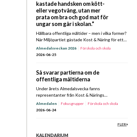
kastade handsken om kött-
eller vegotvång, utan mer
prata om bra och god mat för
ungar som går i skolan.”
Hållbara offentliga måltider – men i vilka former?
När Miljöpartiet gästade Kost & Näring för ett
Prat om Mat Almedalsspecial kretsade samtalet
Almedalsveckan 2026
Förskola och skola
bland annat kring prioriteringar, ansvar och
Hållbarhet
Upphandling
2026-06-25
mandat. Lyssna…
Så svarar partierna om de
offentliga måltiderna
Under årets Almedalsvecka fanns
representanter från Kost & Närings
fokusgrupper och styrelse på plats i Visby för
Almedalen
Fokusgrupper
Förskola och skola
att driva föreningens frågor. På
Hållbarhet
Sjukhus
Upphandling
Äldreomsorg
2026-06-24
tisdagsförmiddagen den 23 juni bjöd föreningen
in företrädare…
FLER
KALENDARIUM