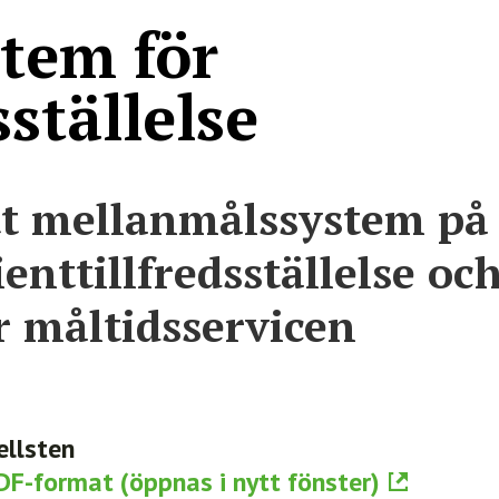
Integritetspolicy
tem för
sställelse
tt mellanmålssystem på
enttillfredsställelse oc
r måltidsservicen
ellsten
 PDF-format (öppnas i nytt fönster)