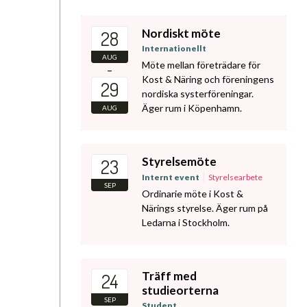
Nordiskt möte
28
Internationellt
AUG
Möte mellan företrädare för
–
Kost & Näring och föreningens
29
nordiska systerföreningar.
Äger rum i Köpenhamn.
AUG
Styrelsemöte
23
Internt event
Styrelsearbete
SEP
Ordinarie möte i Kost &
Närings styrelse. Äger rum på
Ledarna i Stockholm.
Träff med
24
studieorterna
SEP
Student