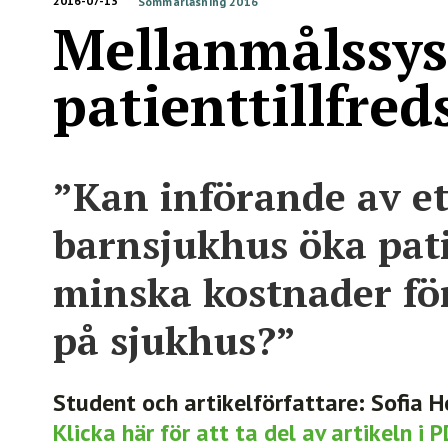
2016-07-13
Sommarläsning 2016
Mellanmålssys
patienttillfred
”Kan införande av e
barnsjukhus öka pati
minska kostnader fö
på sjukhus?”
Student och artikelförfattare: Sofia H
Klicka här för att ta del av artikeln i