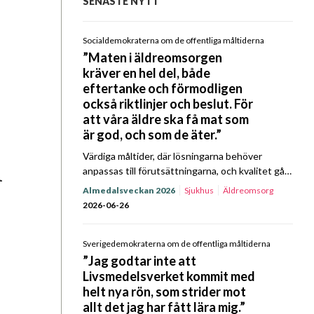
SENASTE NYTT
Socialdemokraterna om de offentliga måltiderna
”Maten i äldreomsorgen
kräver en hel del, både
eftertanke och förmodligen
också riktlinjer och beslut. För
att våra äldre ska få mat som
är god, och som de äter.”
Värdiga måltider, där lösningarna behöver
h
anpassas till förutsättningarna, och kvalitet gå
före ekonomi. I Kost & Närings Prat om Mat
Almedalsveckan 2026
Sjukhus
Äldreomsorg
Almedalsspecial med Socialdemokraterna
2026-06-26
kretsade samtalet till stor del kring
äldreomsorgens…
Sverigedemokraterna om de offentliga måltiderna
”Jag godtar inte att
Livsmedelsverket kommit med
helt nya rön, som strider mot
allt det jag har fått lära mig.”