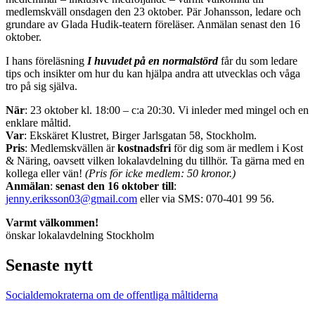
medlemskväll onsdagen den 23 oktober. Pär Johansson, ledare och
grundare av Glada Hudik-teatern föreläser. Anmälan senast den 16
oktober.
I hans föreläsning
I huvudet på en normalstörd
får du som ledare
tips och insikter om hur du kan hjälpa andra att utvecklas och våga
tro på sig själva.
När
: 23 oktober kl. 18:00 – c:a 20:30. Vi inleder med mingel och en
enklare måltid.
Var
: Ekskäret Klustret, Birger Jarlsgatan 58, Stockholm.
Pris
: Medlemskvällen är
kostnadsfri
för dig som är medlem i Kost
& Näring, oavsett vilken lokalavdelning du tillhör. Ta gärna med en
kollega eller vän!
(Pris för icke medlem: 50 kronor.)
Anmälan
:
senast den 16 oktober till
:
jenny.eriksson03@gmail.com
eller via SMS: 070-401 99 56.
Varmt välkommen!
önskar lokalavdelning Stockholm
Senaste nytt
Socialdemokraterna om de offentliga måltiderna