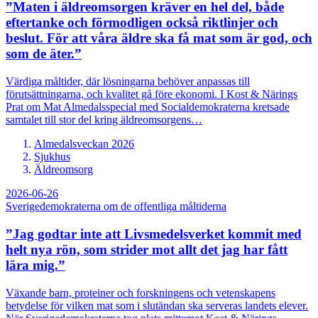
”Maten i äldreomsorgen kräver en hel del, både
eftertanke och förmodligen också riktlinjer och
beslut. För att våra äldre ska få mat som är god, och
som de äter.”
Värdiga måltider, där lösningarna behöver anpassas till
förutsättningarna, och kvalitet gå före ekonomi. I Kost & Närings
Prat om Mat Almedalsspecial med Socialdemokraterna kretsade
samtalet till stor del kring äldreomsorgens…
Almedalsveckan 2026
Sjukhus
Äldreomsorg
2026-06-26
Sverigedemokraterna om de offentliga måltiderna
”Jag godtar inte att Livsmedelsverket kommit med
helt nya rön, som strider mot allt det jag har fått
lära mig.”
Växande barn, proteiner och forskningens och vetenskapens
betydelse för vilken mat som i slutändan ska serveras landets elever.