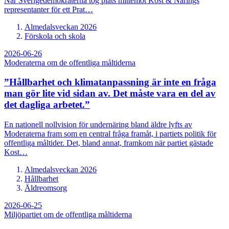
När Sverigedemokraterna tog plats mittemot Kost & Närings
representanter för ett Prat…
Almedalsveckan 2026
Förskola och skola
2026-06-26
Moderaterna om de offentliga måltiderna
”Hållbarhet och klimatanpassning är inte en fråga
man gör lite vid sidan av. Det måste vara en del av
det dagliga arbetet.”
En nationell nollvision för undernäring bland äldre lyfts av
Moderaterna fram som en central fråga framåt, i partiets politik för
offentliga måltider. Det, bland annat, framkom när partiet gästade
Kost…
Almedalsveckan 2026
Hållbarhet
Äldreomsorg
2026-06-25
Miljöpartiet om de offentliga måltiderna