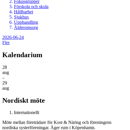
Fokusgrupper
Förskola och skola
Hållbarhet
Sjukhus
Upphandling
Äldreomsorg
2026-06-24
Fler
Kalendarium
28
aug
–
29
aug
Nordiskt möte
Internationellt
Möte mellan företrädare för Kost & Näring och föreningens
nordiska systerföreningar. Äger rum i Köpenhamn.