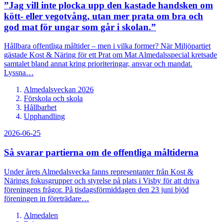
”Jag vill inte plocka upp den kastade handsken om
kött- eller vegotvång, utan mer prata om bra och
god mat för ungar som går i skolan.”
Hållbara offentliga måltider – men i vilka former? När Miljöpartiet
gästade Kost & Näring för ett Prat om Mat Almedalsspecial kretsade
samtalet bland annat kring prioriteringar, ansvar och mandat.
Lyssna…
Almedalsveckan 2026
Förskola och skola
Hållbarhet
Upphandling
2026-06-25
Så svarar partierna om de offentliga måltiderna
Under årets Almedalsvecka fanns representanter från Kost &
Närings fokusgrupper och styrelse på plats i Visby för att driva
föreningens frågor. På tisdagsförmiddagen den 23 juni bjöd
föreningen in företrädare…
Almedalen