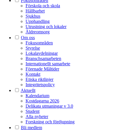
Fokusområden
Förskola och skola
Hållbarhet
Sjukhus
Upphandling
Utrustning och lokaler
Äldreomsorg
Om oss
Fokusområden
Styrelse
Lokalavdelningar
Branschsamarbeten
Internationellt samarbete
Förenade Måltider
Kontakt
Etiska riktlinjer
Integritetspolicy
Aktuellt
Kalendarium
Kostdagarna 2026
Delikata utmaningar v 3.0
Student
Alla nyheter
Forskning och fördjupning
Bli medlem