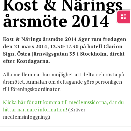
Kost & Närings
För studenter
English
årsmöte 2014
Kost & Närings årsmöte 2014 äger rum fredagen
den 21 mars 2014, 13.30-17.30 på hotell Clarion
Sign, Östra Järnvägsgatan 35 i Stockholm, direkt
efter Kostdagarna.
Alla medlemmar har möjlighet att delta och rösta på
årsmötet. Anmälan om deltagande görs personligen
till föreningskoordinator.
Klicka här för att komma till medlems­sidorna, där du
hittar närmare information!
(Kräver
medlemsinloggning.)