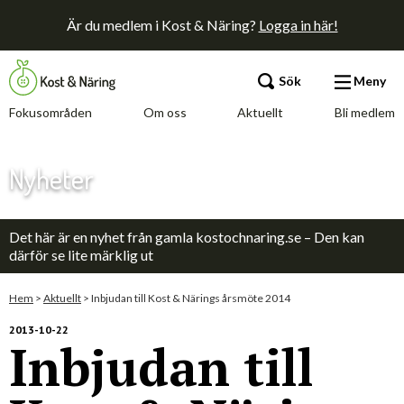
Är du medlem i Kost & Näring?
Logga in här!
Sök
Meny
Fokusområden
Om oss
Aktuellt
Bli medlem
Fokusområden
Nyheter
Om oss
Det här är en nyhet från gamla kostochnaring.se – Den kan
Aktuellt
därför se lite märklig ut
Bli medlem
Hem
>
Aktuellt
>
Inbjudan till Kost & Närings årsmöte 2014
2013-10-22
Inbjudan till
Kontakt
Annonsera
Press