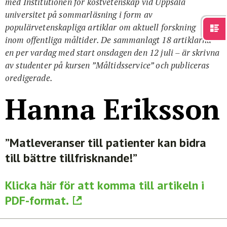
med Institutionen för kostvetenskap vid Uppsala
För studenter
English
universitet på sommarläsning i form av
populärvetenskapliga artiklar om aktuell forskning
inom offentliga måltider. De sammanlagt 18 artiklarna –
en per vardag med start onsdagen den 12 juli – är skrivna
av studenter på kursen ”Måltidsservice” och publiceras
oredigerade.
Hanna Eriksson
”Matleveranser till patienter kan bidra
till bättre tillfrisknande!”
Klicka här för att komma till artikeln i
PDF-format.