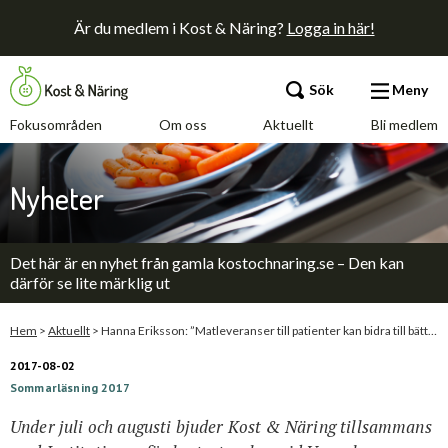
Är du medlem i Kost & Näring?
Logga in här!
Sök
Meny
Fokusområden
Om oss
Aktuellt
Bli medlem
Fokusområden
Nyheter
Om oss
Det här är en nyhet från gamla kostochnaring.se – Den kan
Aktuellt
därför se lite märklig ut
Bli medlem
Hem
>
Aktuellt
>
Hanna Eriksson: ”Matleveranser till patienter kan bidra till bättre tillfrisknande!”
2017-08-02
Sommarläsning 2017
Kontakt
Annonsera
Press
Under juli och augusti bjuder Kost & Näring tillsammans