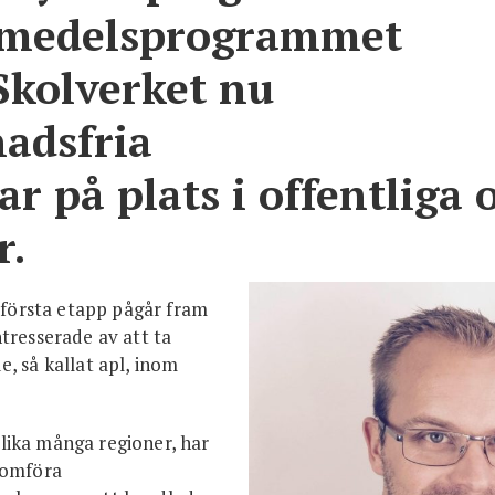
smedels­programmet
Skolverket nu
adsfria
r på plats i offentliga 
r.
n första etapp pågår fram
intresserade av att ta
, så kallat apl, inom
lika många regioner, har
nomföra