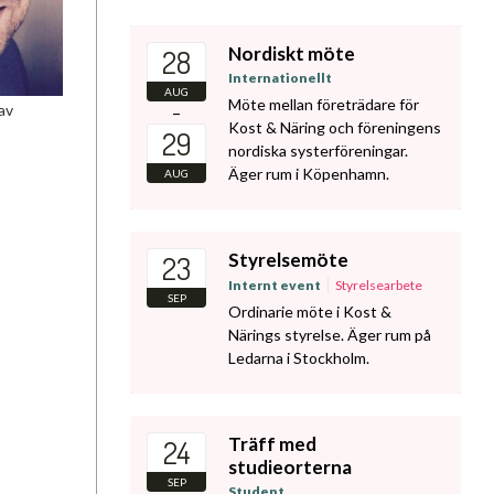
Nordiskt möte
28
Internationellt
AUG
Möte mellan företrädare för
av
–
Kost & Näring och föreningens
29
nordiska systerföreningar.
Äger rum i Köpenhamn.
AUG
Styrelsemöte
23
Internt event
Styrelsearbete
SEP
Ordinarie möte i Kost &
Närings styrelse. Äger rum på
Ledarna i Stockholm.
Träff med
24
studieorterna
SEP
Student