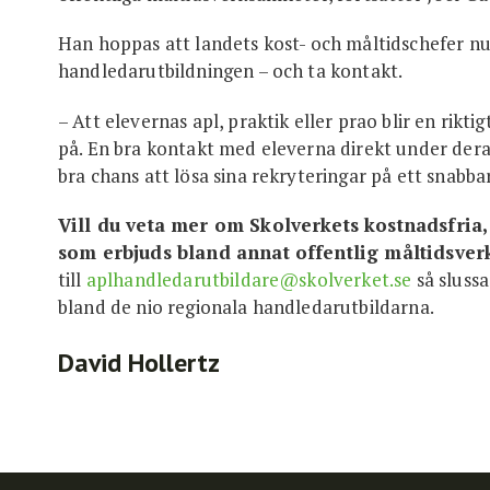
Han hoppas att landets kost- och måltidschefer n
handledarutbildningen – och ta kontakt.
– Att elevernas apl, praktik eller prao blir en rikt
på. En bra kontakt med eleverna direkt under der
bra chans att lösa sina rekryteringar på ett snabba
Vill du veta mer om Skolverkets kostnadsfria
som erbjuds bland annat offentlig måltidsver
till
aplhandledarutbildare@skolverket.se
så slussa
bland de nio regionala handledarutbildarna.
David Hollertz