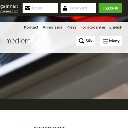
ga in här!
Logga in
lösenordet?
Kontakt
Annonsera
Press
För studenter
English
li medlem
Bli medlem
Sök
Meny
Förmåner
v 3.0
upning