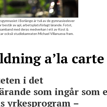
gsgymnasiet i Borlänge är två av de gymnasieelever
 består av apl, arbetsplatsförlagt lärande. Fotot,
s i samband med deras medverkan i ett av Kost &
mtar också studiekamraten Michael Villanueva fram.
dning a’la carte
teten i det
 lärande som ingår som 
ns yrkesprogram –