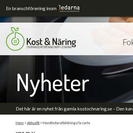
En branschförening inom
Fo
Fokusområden
Förskola och skola
Hållbarhet
Nyheter
Sjukhus
Upphandling
Utrustning och lokaler
Äldreomsorg
Det här är en nyhet från gamla kostochnaring.se – Den kan 
Hem
>
Aktuellt
>
Handledarutbildning a’la carte