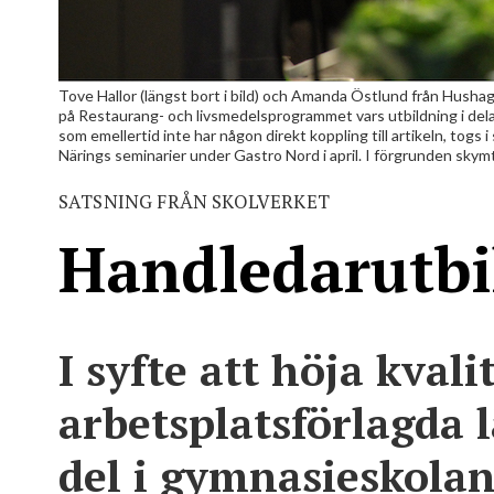
Tove Hallor (längst bort i bild) och Amanda Östlund från Husha
på Restaurang- och livsmedels­programmet vars utbildning i delar
som emellertid inte har någon direkt koppling till artikeln, tog
Närings seminarier under Gastro Nord i april. I förgrunden sky
SATSNING FRÅN SKOLVERKET
Handledarutbil
I syfte att höja kvali
arbetsplatsförlagda
del i gymnasieskola