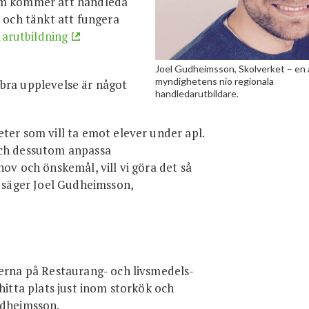
som kommer att handleda
i och tänkt att fungera
arutbildning
Joel Gudheimsson, Skolverket – en 
myndighetens nio regionala
t bra upplevelse är något
handledarutbildare.
ter som vill ta emot elever under apl.
och dessutom anpassa
ov och önskemål, vill vi göra det så
, säger Joel Gudheimsson,
verna på Restaurang- och livsmedels­
hitta plats just inom storkök och
udheimsson.