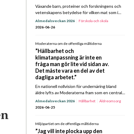
Växande barn, proteiner och forskningens och
vetenskapens betydelse för vilken mat som i
slutändan ska serveras landets elever. När
Almedalsveckan 2026
Förskola och skola
Sverigedemokraterna tog plats mittemot Kost
2026-06-26
& Närings representanter för ett Prat…
Moderaterna om de offentliga måltiderna
”Hållbarhet och
klimatanpassning är inte en
fråga man gör lite vid sidan av.
Det måste vara en del av det
dagliga arbetet.”
En nationell nollvision för undernäring bland
äldre lyfts av Moderaterna fram som en central
fråga framåt, i partiets politik för offentliga
Almedalsveckan 2026
Hållbarhet
Äldreomsorg
måltider. Det, bland annat, framkom när partiet
2026-06-25
en
gästade Kost…
Miljöpartiet om de offentliga måltiderna
”Jag vill inte plocka upp den