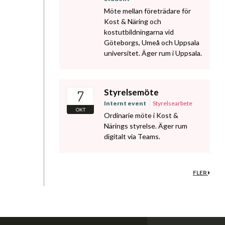
Möte mellan företrädare för
Kost & Näring och
kostutbildningarna vid
Göteborgs, Umeå och Uppsala
universitet. Äger rum i Uppsala.
Styrelsemöte
7
Internt event
Styrelsearbete
OKT
Ordinarie möte i Kost &
Närings styrelse. Äger rum
digitalt via Teams.
FLER