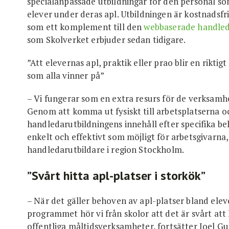
specialanpassade utbildningar för den personal 
elever under deras apl. Utbildningen är kostnadsfr
som ett komplement till den
webbaserade handled
som Skolverket erbjuder sedan tidigare.
”Att elevernas apl, praktik eller prao blir en riktig
som alla vinner på”
– Vi fungerar som en extra resurs för de verksamhe
Genom att komma ut fysiskt till arbetsplatserna 
handledarutbildningens innehåll efter specifika beh
enkelt och effektivt som möjligt för arbetsgivarna
handledarutbildare i region Stockholm.
”Svårt hitta apl-platser i storkök”
– När det gäller behoven av apl-platser bland ele
programmet hör vi från skolor att det är svårt att 
offentliga måltidsverksamheter, fortsätter Joel G