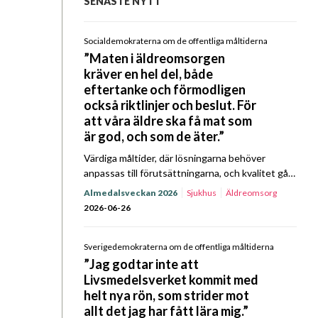
SENASTE NYTT
Socialdemokraterna om de offentliga måltiderna
”Maten i äldreomsorgen
kräver en hel del, både
eftertanke och förmodligen
också riktlinjer och beslut. För
att våra äldre ska få mat som
är god, och som de äter.”
Värdiga måltider, där lösningarna behöver
anpassas till förutsättningarna, och kvalitet gå
före ekonomi. I Kost & Närings Prat om Mat
Almedalsveckan 2026
Sjukhus
Äldreomsorg
Almedalsspecial med Socialdemokraterna
2026-06-26
kretsade samtalet till stor del kring
äldreomsorgens…
Sverigedemokraterna om de offentliga måltiderna
”Jag godtar inte att
Livsmedelsverket kommit med
helt nya rön, som strider mot
allt det jag har fått lära mig.”