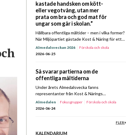
kastade handsken om kött-
eller vegotvång, utan mer
prata om bra och god mat för
ungar som går i skolan.”
Hållbara offentliga måltider – men i vilka former?
När Miljöpartiet gästade Kost & Näring för ett
Prat om Mat Almedalsspecial kretsade samtalet
och
Almedalsveckan 2026
Förskola och skola
bland annat kring prioriteringar, ansvar och
Hållbarhet
Upphandling
2026-06-25
mandat. Lyssna…
Så svarar partierna om de
offentliga måltiderna
Under årets Almedalsvecka fanns
representanter från Kost & Närings
fokusgrupper och styrelse på plats i Visby för
Almedalen
Fokusgrupper
Förskola och skola
att driva föreningens frågor. På
Hållbarhet
Sjukhus
Upphandling
Äldreomsorg
2026-06-24
tisdagsförmiddagen den 23 juni bjöd föreningen
in företrädare…
FLER
KALENDARIUM