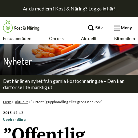
Är du medlem i Kost & Näring?
Logga in här!
Sök
Meny
Fokusområden
Om oss
Aktuellt
Bli medlem
Fokusområden
Nyheter
Om oss
Det här är en nyhet från gamla kostochnaring.se – Den kan
Aktuellt
därför se lite märklig ut
Bli medlem
Hem
>
Aktuellt
>
”Offentlig upphandling eller gröna nedköp?”
2013-12-12
Upphandling
Kontakt
Annonsera
Press
”Offentlig