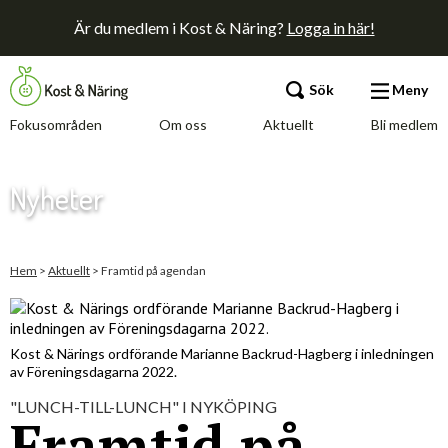
Är du medlem i Kost & Näring?
Logga in här!
Sök
Meny
Fokusområden
Om oss
Aktuellt
Bli medlem
Fokusområden
Nyheter
Om oss
Aktuellt
Hem
>
Aktuellt
>
Framtid på agendan
Bli medlem
Kost & Närings ordförande Marianne Backrud-Hagberg i inledningen
av Förenings­dagarna 2022.
Kontakt
Annonsera
Press
"LUNCH-TILL-LUNCH" I NYKÖPING
Framtid på