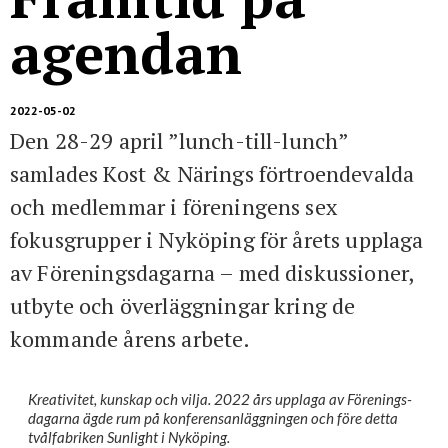
För studenter
English
agendan
2022-05-02
Den 28-29 april ”lunch-till-lunch”
samlades Kost & Närings förtroendevalda
och medlemmar i föreningens sex
fokusgrupper i Nyköping för årets upplaga
av Förenings­dagarna – med diskussioner,
utbyte och överläggningar kring de
kommande årens arbete.
Kreativitet, kunskap och vilja. 2022 års upplaga av Förenings­
dagarna ägde rum på konferensanläggningen och före detta
tvålfabriken Sunlight i Nyköping.