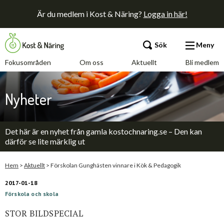
Är du medlem i Kost & Näring?
Logga in här!
Sök
Meny
Fokusområden
Om oss
Aktuellt
Bli medlem
Fokusområden
Nyheter
Om oss
Det här är en nyhet från gamla kostochnaring.se – Den kan
Aktuellt
därför se lite märklig ut
Bli medlem
Hem
>
Aktuellt
>
Förskolan Gunghästen vinnare i Kök & Pedagogik
2017-01-18
Förskola och skola
Kontakt
Annonsera
Press
STOR BILDSPECIAL