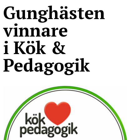
För studenter
English
Gunghästen
vinnare
i Kök &
Pedagogik