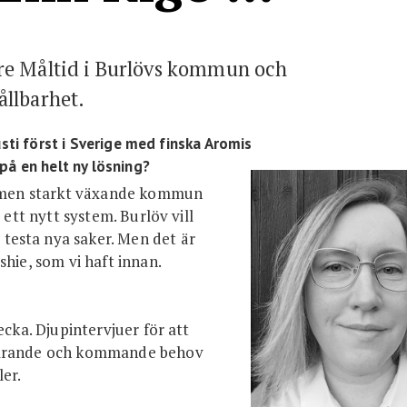
Integritetspolicy
re Måltid i Burlövs kommun och
llbarhet.
usti först i Sverige med finska Aromis
på en helt ny lösning?
en men starkt växande kommun
 ett nytt system. Burlöv vill
testa nya saker. Men det är
hie, som vi haft innan.
ecka. Djupintervjuer för att
uvarande och kommande behov
er.