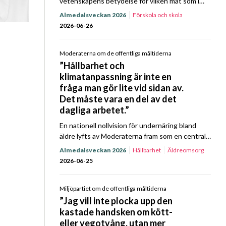
vetenskapens betydelse för vilken mat som i
slutändan ska serveras landets elever. När
Almedalsveckan 2026
Förskola och skola
Sverigedemokraterna tog plats mittemot Kost
2026-06-26
& Närings representanter för ett Prat…
Moderaterna om de offentliga måltiderna
”Hållbarhet och
klimatanpassning är inte en
fråga man gör lite vid sidan av.
Det måste vara en del av det
dagliga arbetet.”
En nationell nollvision för undernäring bland
äldre lyfts av Moderaterna fram som en central
fråga framåt, i partiets politik för offentliga
Almedalsveckan 2026
Hållbarhet
Äldreomsorg
måltider. Det, bland annat, framkom när partiet
2026-06-25
gästade Kost…
Miljöpartiet om de offentliga måltiderna
”Jag vill inte plocka upp den
kastade handsken om kött-
eller vegotvång, utan mer