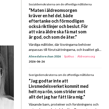
Socialdemokraterna om de offentliga måltiderna
”Maten i äldreomsorgen
kräver en hel del, både
eftertanke och förmodligen
också riktlinjer och beslut. För
att våra äldre ska få mat som
är god, och som de äter.”
Värdiga måltider, där lösningarna behöver
anpassas till förutsättningarna, och kvalitet gå
före ekonomi. I Kost & Närings Prat om Mat
Almedalsveckan 2026
Sjukhus
Äldreomsorg
Almedalsspecial med Socialdemokraterna
2026-06-26
kretsade samtalet till stor del kring
äldreomsorgens…
Sverigedemokraterna om de offentliga måltiderna
”Jag godtar inte att
Livsmedelsverket kommit med
helt nya rön, som strider mot
allt det jag har fått lära mig.”
Växande barn, proteiner och forskningens och