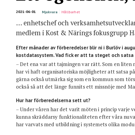
2021-06-01
Mjukvara
Hållbarhet
… enhetschef och verksamhetsutveckla
medlem i Kost & Närings fokusgrupp Hå
Efter månader av förberedelser blir ni i Burlöv i aug
kostdatasystem. Vad fick er att ta steget och satsa 
– Det ena var att tajmingen var rätt. Som en lit
har vi haft organisatoriska möjligheter att satsa på
gärna också utmärka sig som en kommun som törs 
också så att det länge funnits ett missnöje med Mas
Hur har förberedelserna sett ut?
– Under våren har det varit möten i princip varje v
kunna skräddarsy funktionaliteten efter våra n
har varvats med utbildning i systemets olika modul