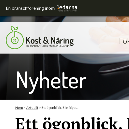
En branschförening inom
Fo
Fokusområden
Förskola och skola
Hållbarhet
Nyheter
Sjukhus
Upphandling
Utrustning och lokaler
Äldreomsorg
Hem
>
Aktuellt
>
Ett ögonblick, Elin Rigo …
Ett ögonblick,