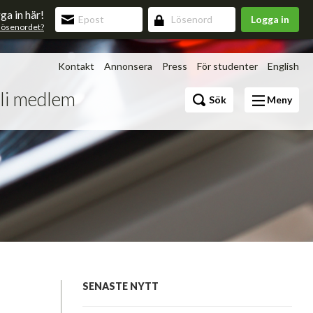
ga in här!
Logga in
lösenordet?
Kontakt
Annonsera
Press
För studenter
English
li medlem
Bli medlem
Sök
Meny
Förmåner
v 3.0
upning
SENASTE NYTT