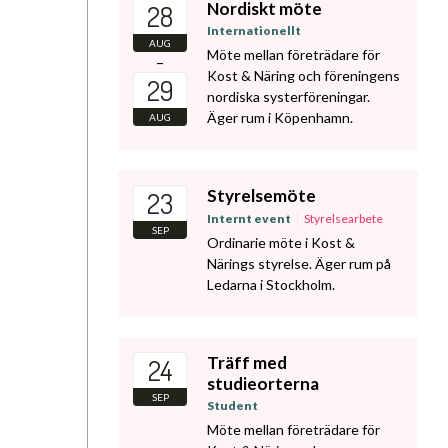
Nordiskt möte
28
Internationellt
AUG
Möte mellan företrädare för
–
Kost & Näring och föreningens
29
nordiska systerföreningar.
Äger rum i Köpenhamn.
AUG
Styrelsemöte
23
Internt event
Styrelsearbete
SEP
Ordinarie möte i Kost &
Närings styrelse. Äger rum på
Ledarna i Stockholm.
Träff med
24
studieorterna
SEP
Student
Möte mellan företrädare för