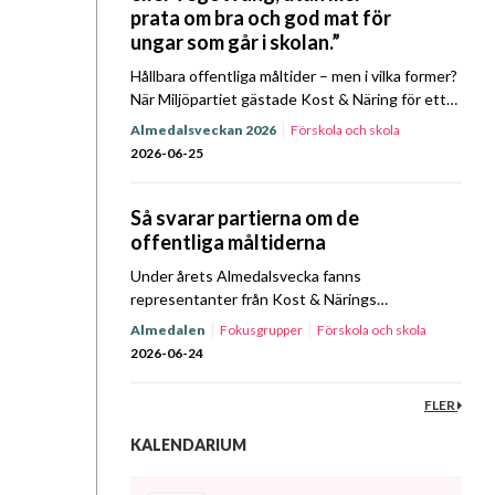
prata om bra och god mat för
ungar som går i skolan.”
Hållbara offentliga måltider – men i vilka former?
När Miljöpartiet gästade Kost & Näring för ett
Prat om Mat Almedalsspecial kretsade samtalet
Almedalsveckan 2026
Förskola och skola
bland annat kring prioriteringar, ansvar och
Hållbarhet
Upphandling
2026-06-25
mandat. Lyssna…
Så svarar partierna om de
offentliga måltiderna
Under årets Almedalsvecka fanns
representanter från Kost & Närings
fokusgrupper och styrelse på plats i Visby för
Almedalen
Fokusgrupper
Förskola och skola
att driva föreningens frågor. På
Hållbarhet
Sjukhus
Upphandling
Äldreomsorg
2026-06-24
tisdagsförmiddagen den 23 juni bjöd föreningen
in företrädare…
FLER
KALENDARIUM