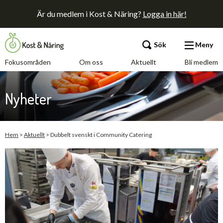
Är du medlem i Kost & Näring?
Logga in här!
Sök
Meny
Fokusområden
Om oss
Aktuellt
Bli medlem
Fokusområden
Nyheter
Om oss
Aktuellt
Hem
>
Aktuellt
>
Dubbelt svenskt i Community Catering
Bli medlem
Kontakt
Annonsera
Press