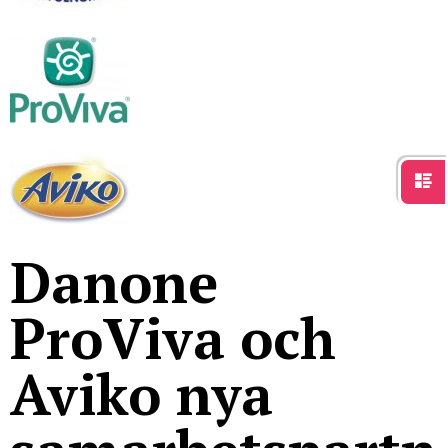
För studenter
English
Danone
ProViva och
Aviko nya