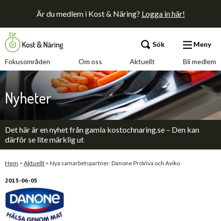
Är du medlem i Kost & Näring?
Logga in här!
Sök
Meny
Fokusområden
Om oss
Aktuellt
Bli medlem
Fokusområden
Nyheter
Om oss
Det här är en nyhet från gamla kostochnaring.se – Den kan
Aktuellt
därför se lite märklig ut
Bli medlem
Hem
>
Aktuellt
>
Nya samarbetspartner: Danone ProViva och Aviko
2013-06-05
Kontakt
Annonsera
Press