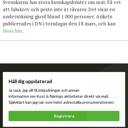
Svenskarna har stora kunskapsbrister om mat. Få vet
För studenter
English
att falukorv och pesto inte är råvaror. Det visar en
undersökning gjord bland 1 000 personer. Arikeln
publicerades i DN i torsdagas den 18 mars, och kan
läsas här.
Håll dig uppdaterad
Ja tack, jag vill få inbjudningar och annan
information om Kost & Närings aktiviteter direkt via mail.
Självklart kan jag när som helst avbeställa prenumerationen.
Registrera