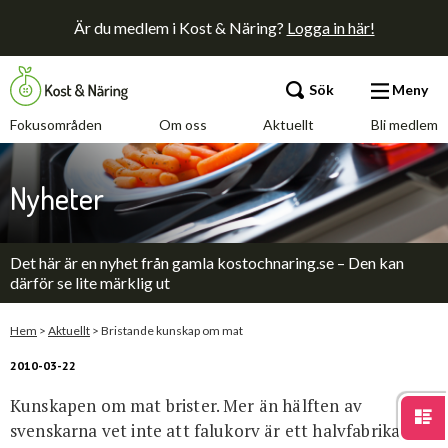
Är du medlem i Kost & Näring?
Logga in här!
Sök
Meny
Fokusområden
Om oss
Aktuellt
Bli medlem
Fokusområden
Nyheter
Om oss
Det här är en nyhet från gamla kostochnaring.se – Den kan
Aktuellt
därför se lite märklig ut
Bli medlem
Hem
>
Aktuellt
>
Bristande kunskap om mat
2010-03-22
Kunskapen om mat brister. Mer än hälften av
Kontakt
Annonsera
Press
svenskarna vet inte att falukorv är ett halvfabrikat.