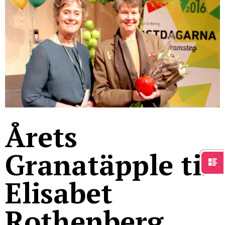
För studenter
English
Årets
Granatäpple till
Elisabet
Rothenberg