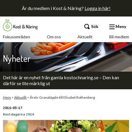
Är du medlem i Kost & Näring?
Logga in här!
Sök
Meny
Fokusområden
Om oss
Aktuellt
Bli medlem
Fokusområden
Nyheter
Om oss
Det här är en nyhet från gamla kostochnaring.se – Den kan
Aktuellt
därför se lite märklig ut
Bli medlem
Hem
>
Aktuellt
>
Årets Granatäpple till Elisabet Rothenberg
2016-03-17
Kostdagarna 2016
Kontakt
Annonsera
Press