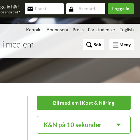
ga in här!
Logga in
lösenordet?
Kontakt
Annonsera
Press
För studenter
English
li medlem
Bli medlem
Sök
Meny
Förmåner
v 3.0
Bli medlem i Kost & Näring
upning
K&N på 10 sekunder