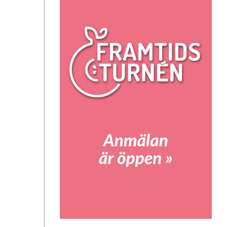
Branschföreningen Kost & Närings
medlemmar
Sveriges viktigaste, anser vi
Ledarna