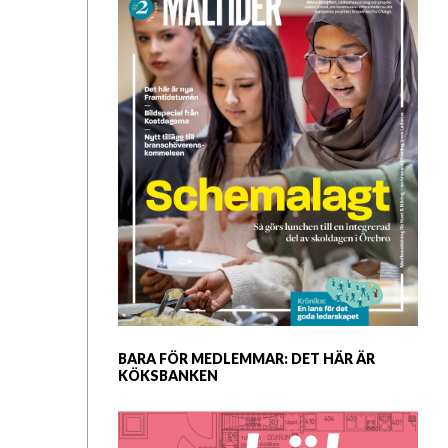
hela måltidskedjan fungerar.
Sista ansökningsdag är 2026-08-16
Läs mer om tjänsten och ansök direkt!
BARA FÖR MEDLEMMAR: DET HÄR ÄR
KÖKSBANKEN