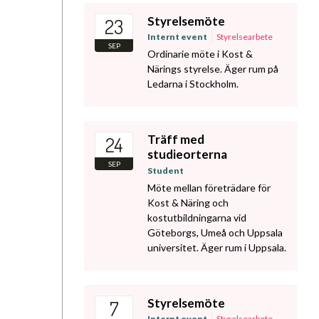
Styrelsemöte
23
Internt event
Styrelsearbete
SEP
Ordinarie möte i Kost &
Närings styrelse. Äger rum på
Ledarna i Stockholm.
Träff med
24
studieorterna
SEP
Student
Möte mellan företrädare för
Kost & Näring och
kostutbildningarna vid
Göteborgs, Umeå och Uppsala
universitet. Äger rum i Uppsala.
Styrelsemöte
7
Internt event
Styrelsearbete