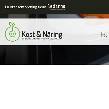
En branschförening inom
Fo
Fokusområden
Förskola och skola
Hållbarhet
Sjukhus
Upphandling
Utrustning och lokaler
Äldreomsorg