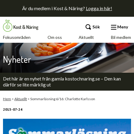
Är du medlem i Kost & Näring?
Logga in här!
Sök
Meny
Fokusområden
Om oss
Aktuellt
Bli medlem
Fokusområden
Nyheter
Om oss
Det här är en nyhet från gamla kostochnaring.se – Den kan
Aktuellt
därför se lite märklig ut
Bli medlem
Hem
>
Aktuellt
>
Sommarläsning 6/16: Charlotte Karlsson
2015-07-24
Kontakt
Annonsera
Press