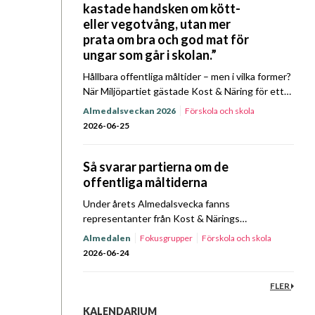
kastade handsken om kött-
eller vegotvång, utan mer
prata om bra och god mat för
ungar som går i skolan.”
Hållbara offentliga måltider – men i vilka former?
När Miljöpartiet gästade Kost & Näring för ett
Prat om Mat Almedalsspecial kretsade samtalet
Almedalsveckan 2026
Förskola och skola
bland annat kring prioriteringar, ansvar och
Hållbarhet
Upphandling
2026-06-25
mandat. Lyssna…
Så svarar partierna om de
offentliga måltiderna
Under årets Almedalsvecka fanns
representanter från Kost & Närings
fokusgrupper och styrelse på plats i Visby för
Almedalen
Fokusgrupper
Förskola och skola
att driva föreningens frågor. På
Hållbarhet
Sjukhus
Upphandling
Äldreomsorg
2026-06-24
tisdagsförmiddagen den 23 juni bjöd föreningen
in företrädare…
FLER
KALENDARIUM