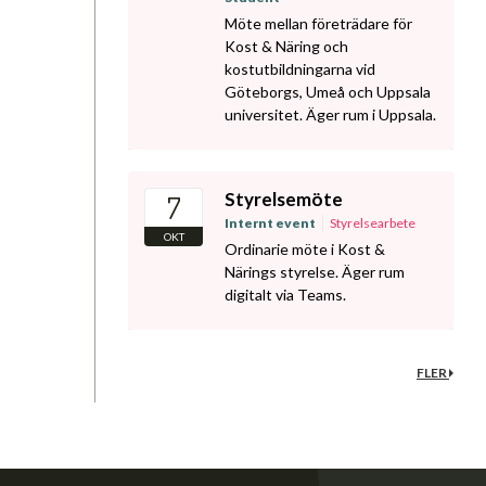
Möte mellan företrädare för
Kost & Näring och
kostutbildningarna vid
Göteborgs, Umeå och Uppsala
universitet. Äger rum i Uppsala.
Styrelsemöte
7
Internt event
Styrelsearbete
OKT
Ordinarie möte i Kost &
Närings styrelse. Äger rum
digitalt via Teams.
FLER