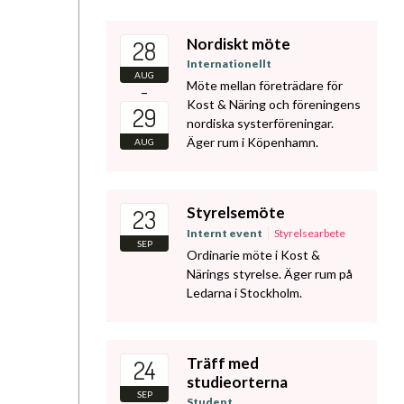
Nordiskt möte
28
Internationellt
AUG
Möte mellan företrädare för
–
Kost & Näring och föreningens
29
nordiska systerföreningar.
Äger rum i Köpenhamn.
AUG
Styrelsemöte
23
Internt event
Styrelsearbete
SEP
Ordinarie möte i Kost &
Närings styrelse. Äger rum på
Ledarna i Stockholm.
Träff med
24
studieorterna
SEP
Student