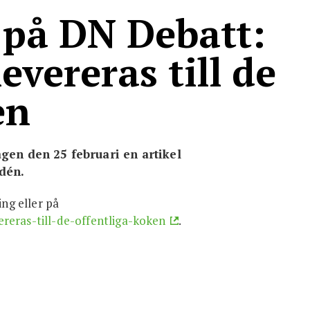
Integritetspolicy
 på DN Debatt:
evereras till de
en
gen den 25 februari en artikel
dén.
ing eller på
reras-till-de-offentliga-koken
.