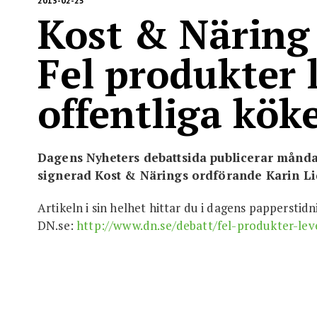
2013-02-25
Kost & Näring
Fel produkter l
offentliga kök
Dagens Nyheters debattsida publicerar månda
signerad Kost & Närings ordförande Karin Li
Artikeln i sin helhet hittar du i dagens papperstidn
DN.se:
http://www.dn.se/debatt/fel-produkter-leve