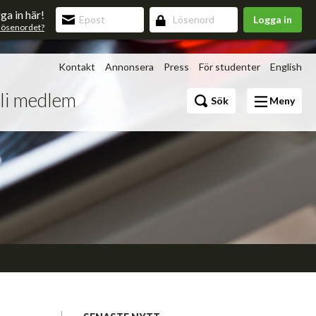
ga in här!
Logga in
lösenordet?
Kontakt
Annonsera
Press
För studenter
English
li medlem
Bli medlem
Sök
Meny
Förmåner
v 3.0
upning