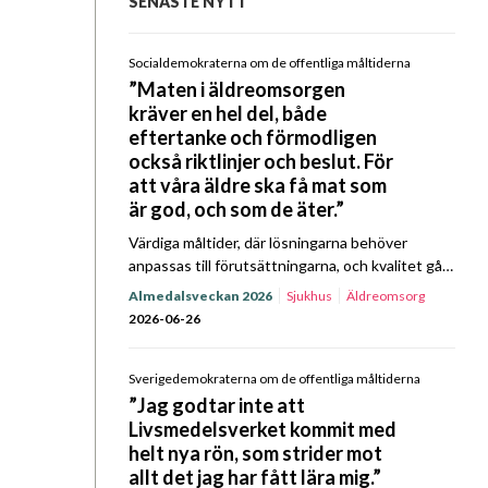
SENASTE NYTT
Socialdemokraterna om de offentliga måltiderna
”Maten i äldreomsorgen
kräver en hel del, både
eftertanke och förmodligen
också riktlinjer och beslut. För
att våra äldre ska få mat som
är god, och som de äter.”
Värdiga måltider, där lösningarna behöver
anpassas till förutsättningarna, och kvalitet gå
före ekonomi. I Kost & Närings Prat om Mat
Almedalsveckan 2026
Sjukhus
Äldreomsorg
Almedalsspecial med Socialdemokraterna
2026-06-26
kretsade samtalet till stor del kring
äldreomsorgens…
Sverigedemokraterna om de offentliga måltiderna
”Jag godtar inte att
Livsmedelsverket kommit med
helt nya rön, som strider mot
allt det jag har fått lära mig.”