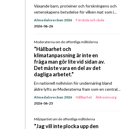
Växande barn, proteiner och forskningens och
vetenskapens betydelse för vilken mat som i
slutändan ska serveras landets elever. När
Almedalsveckan 2026
Förskola och skola
Sverigedemokraterna tog plats mittemot Kost
2026-06-26
& Närings representanter för ett Prat…
Moderaterna om de offentliga måltiderna
”Hållbarhet och
klimatanpassning är inte en
fråga man gör lite vid sidan av.
Det måste vara en del av det
dagliga arbetet.”
En nationell nollvision för undernäring bland
äldre lyfts av Moderaterna fram som en central
fråga framåt, i partiets politik för offentliga
Almedalsveckan 2026
Hållbarhet
Äldreomsorg
måltider. Det, bland annat, framkom när partiet
2026-06-25
gästade Kost…
Miljöpartiet om de offentliga måltiderna
”Jag vill inte plocka upp den