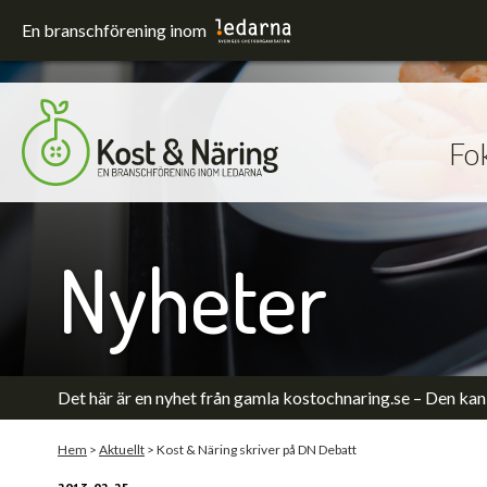
En branschförening inom
Fo
Fokusområden
Förskola och skola
Hållbarhet
Nyheter
Sjukhus
Upphandling
Utrustning och lokaler
Äldreomsorg
Det här är en nyhet från gamla kostochnaring.se – Den kan 
Hem
>
Aktuellt
>
Kost & Näring skriver på DN Debatt