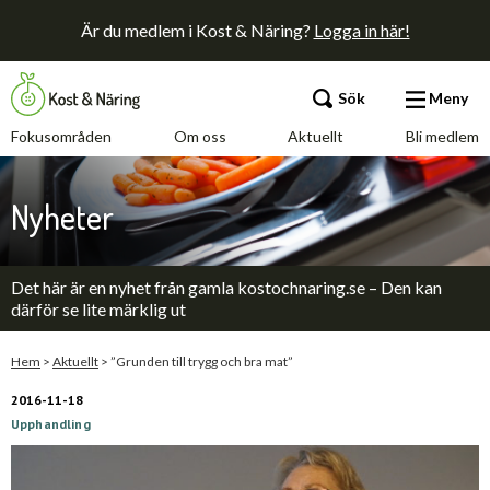
Är du medlem i Kost & Näring?
Logga in här!
Sök
Meny
Fokusområden
Om oss
Aktuellt
Bli medlem
Fokusområden
Nyheter
Om oss
Det här är en nyhet från gamla kostochnaring.se – Den kan
Aktuellt
därför se lite märklig ut
Bli medlem
Hem
>
Aktuellt
>
”Grunden till trygg och bra mat”
2016-11-18
Upphandling
Kontakt
Annonsera
Press