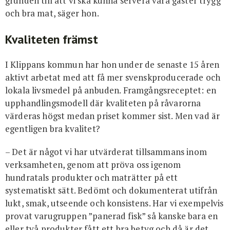
grunden till att vi ska kunna servera våra gäster trygg
och bra mat, säger hon.
Kvaliteten främst
I Klippans kommun har hon under de senaste 15 åren
aktivt arbetat med att få mer svenskproducerade och
lokala livsmedel på anbuden. Framgångsreceptet: en
upphandlingsmodell där kvaliteten på råvarorna
värderas högst medan priset kommer sist. Men vad är
egentligen bra kvalitet?
– Det är något vi har utvärderat tillsammans inom
verksamheten, genom att pröva oss igenom
hundratals produkter och maträtter på ett
systematiskt sätt. Bedömt och dokumenterat utifrån
lukt, smak, utseende och konsistens. Har vi exempelvis
provat varugruppen ”panerad fisk” så kanske bara en
eller två produkter fått ett bra betyg och då är det