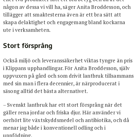
någon av dessa vi vill ha, säger Anita Broddesson, och
tillägger att smaktesterna även är ett bra sätt att
skapa delaktighet och engagemang bland kockarna
ute i verksamheten.
Stort försprång
Också miljö och leveranssäkerhet viktas tyngre än pris
i Klippans upphandlingar. För Anita Broddesson, själv
uppvuxen på gård och som drivit lantbruk tillsammans
med sin man i flera decennier, är närproducerat i
säsong alltid det bästa alternativet.
– Svenskt lantbruk har ett stort försprång när det
gäller rena jordar och friska djur. Här använder vi
oerhört lite växtskyddsmedel och antibiotika, och då
menar jag både i konventionell odling och i
uppfödning.