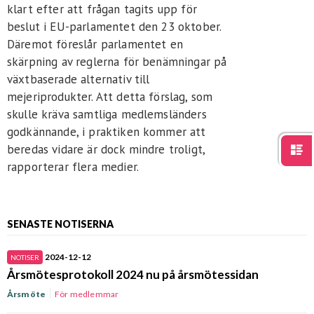
För studenter
English
klart efter att frågan tagits upp för
beslut i EU-parlamentet den 23 oktober.
Däremot föreslår parlamentet en
skärpning av reglerna för benämningar på
växtbaserade alternativ till
mejeriprodukter. Att detta förslag, som
skulle kräva samtliga medlemsländers
godkännande, i praktiken kommer att
beredas vidare är dock mindre troligt,
rapporterar flera medier.
SENASTE NOTISERNA
2024-12-12
NOTISER
Årsmötesprotokoll 2024 nu på årsmötessidan
Årsmöte
För medlemmar