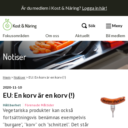
Är du medlem i Kost & Näring?
Logga in här!
Sök
Meny
Fokusområden
Om oss
Aktuellt
Bli medlem
Fokusområden
Notiser
Om oss
Aktuellt
Hem
>
Notiser
>
EU: En korv är en korv (!)
2020-11-10
Bli medlem
EU: En korv är en korv (!)
Hållbarhet
Förenade Måltider
Vegetariska produkter kan också
Kontakt
Annonsera
Press
fortsättningsvis benämnas exempelvis
”burgare”, ”korv” och ”schnitzel”. Det står