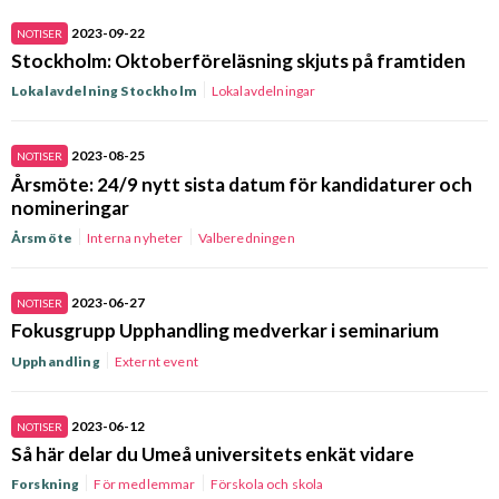
2023-09-22
NOTISER
Stockholm: Oktoberföreläsning skjuts på framtiden
Lokalavdelning Stockholm
Lokalavdelningar
2023-08-25
NOTISER
Årsmöte: 24/9 nytt sista datum för kandidaturer och
nomineringar
Årsmöte
Interna nyheter
Valberedningen
2023-06-27
NOTISER
Fokusgrupp Upphandling medverkar i seminarium
Upphandling
Externt event
2023-06-12
NOTISER
Så här delar du Umeå universitets enkät vidare
Forskning
För medlemmar
Förskola och skola