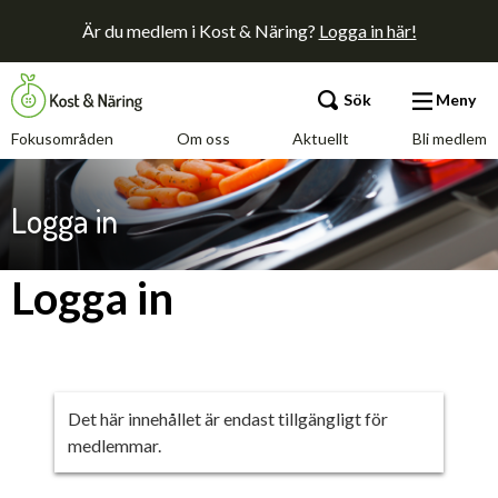
Är du medlem i Kost & Näring?
Logga in här!
Sök
Meny
Fokusområden
Om oss
Aktuellt
Bli medlem
Fokusområden
Logga in
Om oss
Logga in
Aktuellt
Bli medlem
Det här innehållet är endast tillgängligt för
medlemmar.
Kontakt
Annonsera
Press