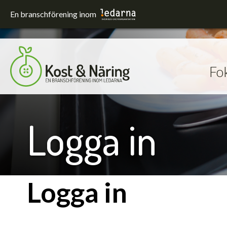
En branschförening inom
Fo
Fokusområden
Förskola och skola
Hållbarhet
Logga in
Sjukhus
Upphandling
Utrustning och lokaler
Logga in
Äldreomsorg