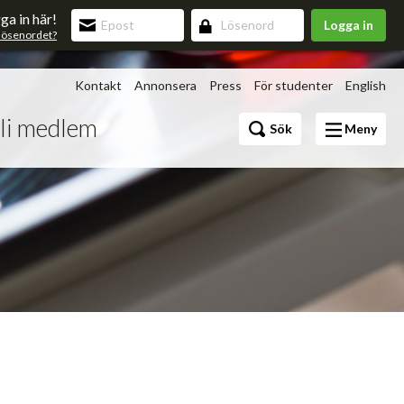
ga in här!
Logga in
lösenordet?
Kontakt
Annonsera
Press
För studenter
English
li medlem
Bli medlem
Sök
Meny
Förmåner
v 3.0
upning