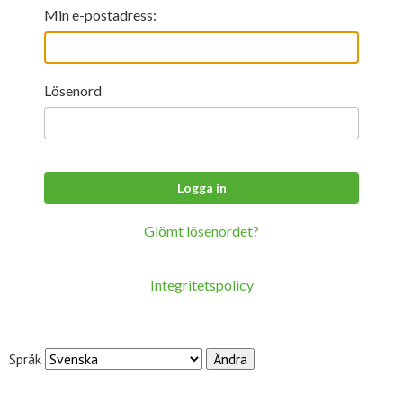
För studenter
English
Min e-postadress:
Lösenord
Glömt lösenordet?
Integritetspolicy
Språk