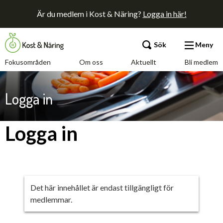
Är du medlem i Kost & Näring?
Logga in här!
Sök
Meny
Fokusområden
Om oss
Aktuellt
Bli medlem
Fokusområden
Logga in
Om oss
Logga in
Aktuellt
Bli medlem
Det här innehållet är endast tillgängligt för
medlemmar.
Kontakt
Annonsera
Press