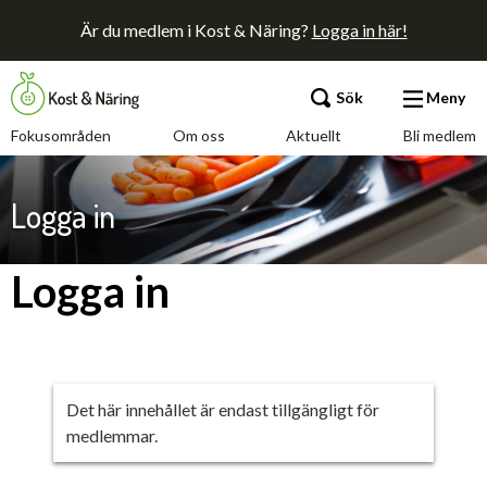
Är du medlem i Kost & Näring?
Logga in här!
Sök
Meny
Fokusområden
Om oss
Aktuellt
Bli medlem
Fokusområden
Logga in
Om oss
Logga in
Aktuellt
Bli medlem
Det här innehållet är endast tillgängligt för
medlemmar.
Kontakt
Annonsera
Press