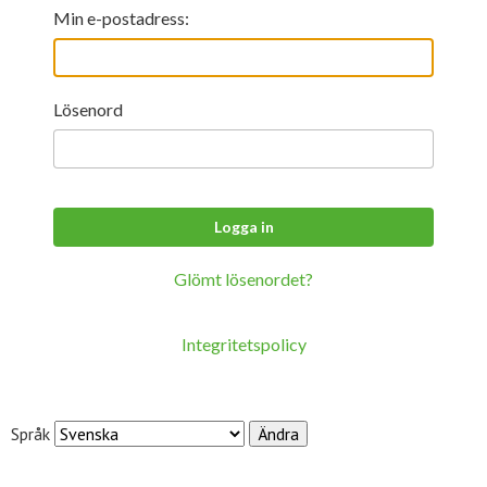
För studenter
English
Min e-postadress:
Lösenord
Glömt lösenordet?
Integritetspolicy
Språk