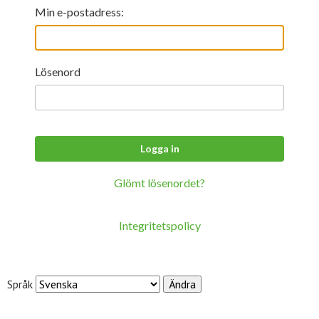
För studenter
English
Min e-postadress:
Lösenord
Glömt lösenordet?
Integritetspolicy
Språk