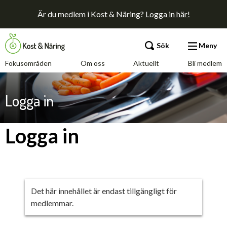
Är du medlem i Kost & Näring?
Logga in här!
Sök
Meny
Fokusområden
Om oss
Aktuellt
Bli medlem
Fokusområden
Logga in
Om oss
Logga in
Aktuellt
Bli medlem
Det här innehållet är endast tillgängligt för
medlemmar.
Kontakt
Annonsera
Press