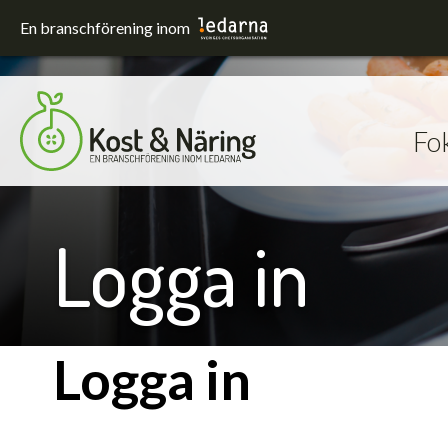
En branschförening inom
Fo
Fokusområden
Förskola och skola
Hållbarhet
Logga in
Sjukhus
Upphandling
Utrustning och lokaler
Logga in
Äldreomsorg