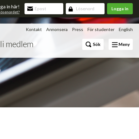
ga in här!
Logga in
lösenordet?
Kontakt
Annonsera
Press
För studenter
English
li medlem
Bli medlem
Sök
Meny
Förmåner
v 3.0
upning