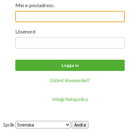
För studenter
English
Min e-postadress:
Lösenord
Glömt lösenordet?
Integritetspolicy
Språk