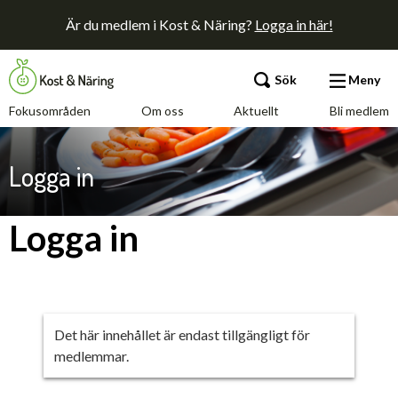
Är du medlem i Kost & Näring?
Logga in här!
Sök
Meny
Fokusområden
Om oss
Aktuellt
Bli medlem
Fokusområden
Logga in
Om oss
Logga in
Aktuellt
Bli medlem
Det här innehållet är endast tillgängligt för
medlemmar.
Kontakt
Annonsera
Press