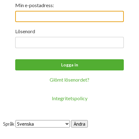
För studenter
English
Min e-postadress:
Lösenord
Glömt lösenordet?
Integritetspolicy
Språk