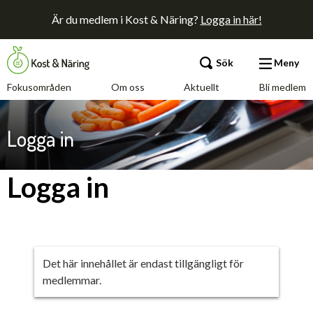
Är du medlem i Kost & Näring?
Logga in här!
Sök
Meny
Fokusområden
Om oss
Aktuellt
Bli medlem
Fokusområden
Logga in
Om oss
Logga in
Aktuellt
Bli medlem
Det här innehållet är endast tillgängligt för
medlemmar.
Kontakt
Annonsera
Press