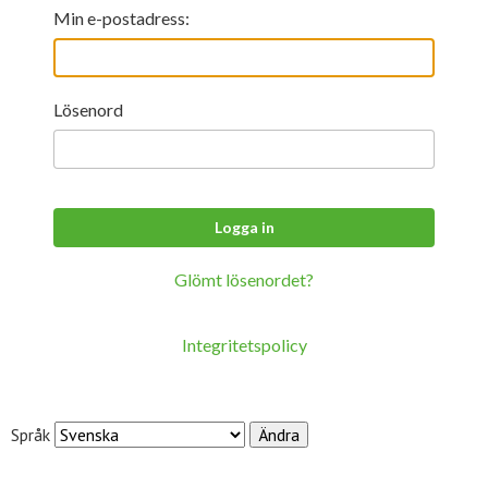
För studenter
English
Min e-postadress:
Lösenord
Glömt lösenordet?
Integritetspolicy
Språk