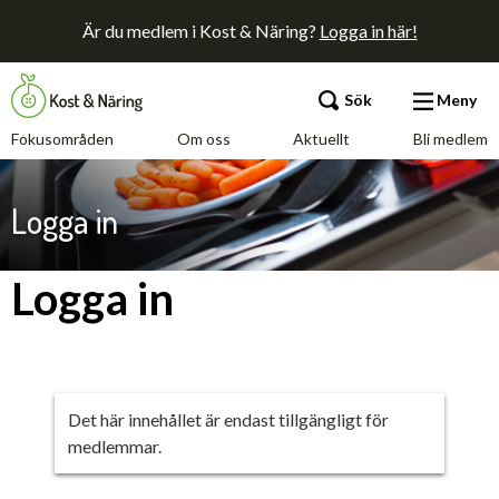
Är du medlem i Kost & Näring?
Logga in här!
Sök
Meny
Fokusområden
Om oss
Aktuellt
Bli medlem
Fokusområden
Logga in
Om oss
Logga in
Aktuellt
Bli medlem
Det här innehållet är endast tillgängligt för
medlemmar.
Kontakt
Annonsera
Press