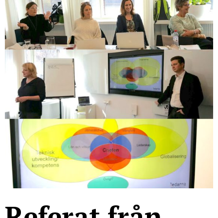
För studenter
English
Referat från