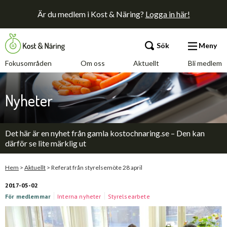
Är du medlem i Kost & Näring?
Logga in här!
Sök
Meny
Fokusområden
Om oss
Aktuellt
Bli medlem
Fokusområden
Nyheter
Om oss
Det här är en nyhet från gamla kostochnaring.se – Den kan
Aktuellt
därför se lite märklig ut
Bli medlem
Hem
>
Aktuellt
>
Referat från styrelsemöte 28 april
2017-05-02
För medlemmar
Interna nyheter
Styrelsearbete
Kontakt
Annonsera
Press