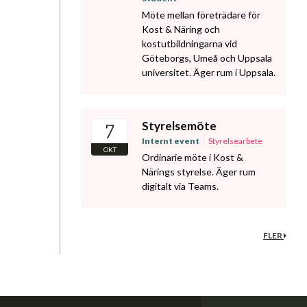
Möte mellan företrädare för
Kost & Näring och
kostutbildningarna vid
Göteborgs, Umeå och Uppsala
universitet. Äger rum i Uppsala.
Styrelsemöte
7
Internt event
Styrelsearbete
OKT
Ordinarie möte i Kost &
Närings styrelse. Äger rum
digitalt via Teams.
FLER