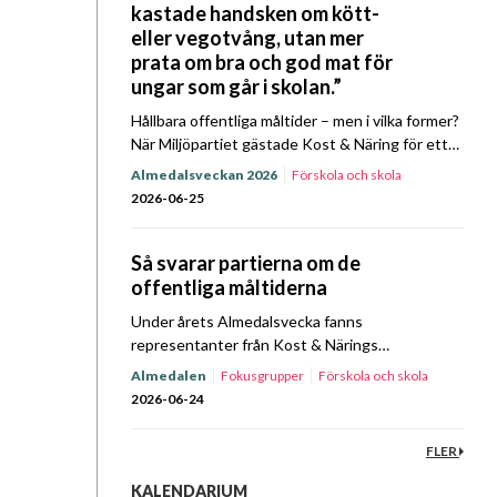
kastade handsken om kött-
eller vegotvång, utan mer
prata om bra och god mat för
ungar som går i skolan.”
Hållbara offentliga måltider – men i vilka former?
När Miljöpartiet gästade Kost & Näring för ett
Prat om Mat Almedalsspecial kretsade samtalet
Almedalsveckan 2026
Förskola och skola
bland annat kring prioriteringar, ansvar och
Hållbarhet
Upphandling
2026-06-25
mandat. Lyssna…
Så svarar partierna om de
offentliga måltiderna
Under årets Almedalsvecka fanns
representanter från Kost & Närings
fokusgrupper och styrelse på plats i Visby för
Almedalen
Fokusgrupper
Förskola och skola
att driva föreningens frågor. På
Hållbarhet
Sjukhus
Upphandling
Äldreomsorg
2026-06-24
tisdagsförmiddagen den 23 juni bjöd föreningen
in företrädare…
FLER
KALENDARIUM