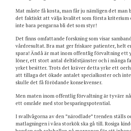
Mat måste få kosta, man får ju nämligen det man b
det faktiskt att välja kvalitet som första kriterium
inte bara pengarna bli det som styr!
Det finns omfattande forskning som visar samband
vårdresultat. Bra mat ger friskare patienter, helt e
spara! Ändå är mat inom offentlig förvaltning ett 
löner, ett stort antal deltidstjänster och i många f
yrket besitter. Trots det kräver detta yrke ett oer
att tillaga det ökade antalet specialkoster och in
skulle det få förödande konsekvenser.
Men maten inom offentlig förvaltning är tyvärr 
ett område med stor besparingspotential.
I svallvågorna av den ”närodlade” trenden ställs 
matlagningen i våra storkök ska gå till. Rosiga kind
bonden och saluhallen på morgonen för att inhandla