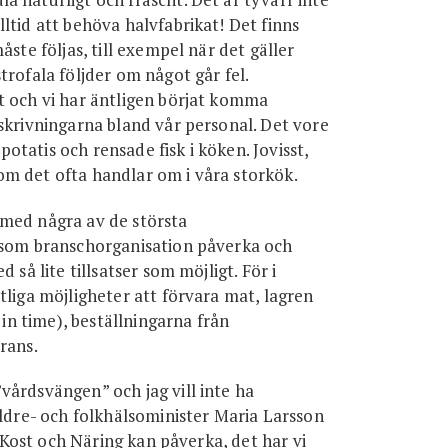
ltid att behöva halvfabrikat! Det finns
ste följas, till exempel när det gäller
trofala följder om något går fel.
t och vi har äntligen börjat komma
skrivningarna bland vår personal. Det vore
 potatis och rensade fisk i köken. Jovisst,
 som det ofta handlar om i våra storkök.
 med några av de största
i som branschorganisation påverka och
 så lite tillsatser som möjligt. För i
tliga möjligheter att förvara mat, lagren
 in time), beställningarna från
rans.
vårdsvängen” och jag vill inte ha
äldre- och folkhälsominister Maria Larsson
. Kost och Näring kan påverka, det har vi