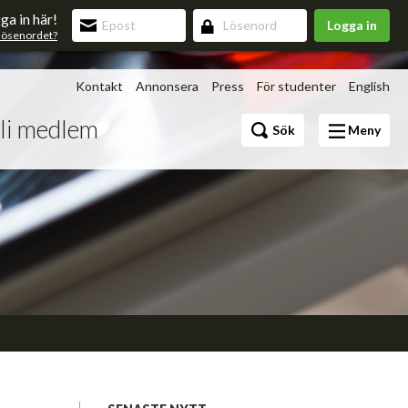
ga in här!
Logga in
lösenordet?
Kontakt
Annonsera
Press
För studenter
English
li medlem
Bli medlem
Sök
Meny
Förmåner
v 3.0
upning