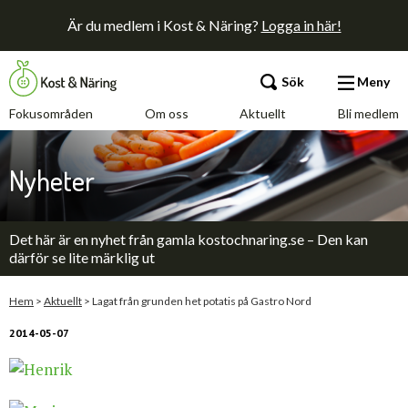
Är du medlem i Kost & Näring?
Logga in här!
Sök
Meny
Fokusområden
Om oss
Aktuellt
Bli medlem
Fokusområden
Nyheter
Om oss
Det här är en nyhet från gamla kostochnaring.se – Den kan
Aktuellt
därför se lite märklig ut
Bli medlem
Hem
>
Aktuellt
>
Lagat från grunden het potatis på Gastro Nord
2014-05-07
Kontakt
Annonsera
Press