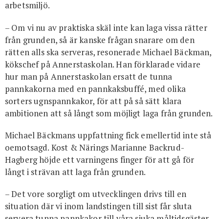
arbetsmiljö.
– Om vi nu av praktiska skäl inte kan laga vissa rätter
från grunden, så är kanske frågan snarare om den
rätten alls ska serveras, resonerade Michael Bäckman,
kökschef på Annerstaskolan. Han förklarade vidare
hur man på Annerstaskolan ersatt de tunna
pannkakorna med en pannkaksbuffé, med olika
sorters ugnspannkakor, för att på så sätt klara
ambitionen att så långt som möjligt laga från grunden.
Michael Bäckmans uppfattning fick emellertid inte stå
oemotsagd. Kost & Närings Marianne Backrud-
Hagberg höjde ett varningens finger för att gå för
långt i strävan att laga från grunden.
– Det vore sorgligt om utvecklingen drivs till en
situation där vi inom landstingen till sist får sluta
servera tunna pannkakor till våra sjuka måltidsgäster,