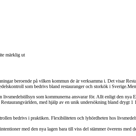
ite märklig ut
ningar beroende på vilken kommun de är verksamma i. Det visar Restau
elskontroll som bedrivs bland restauranger och storkök i Sverige.Men 
en livsmedelstillsyn som kommunerna ansvarar för. Allt enligt den nya 
när Restaurangvärlden, med hjälp av en unik undersökning bland drygt 1
len bedrivs i praktiken. Flexibiliteten och lyhördheten hos livsmedelsi
 intentioner med den nya lagen bara till viss del stämmer överens med deras