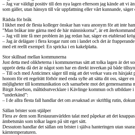
– Jag var väldigt positiv till den nya lagen eftersom jag kände att vi än
som gäller, utan hänsyn till vår uppfattning eller vårt kunnande, säge
Rädsla för bråk
I likhet med de flesta kolleger önskar han vara anonym för att inte 
”Man bråkar inte gärna med de här människorna”, är ett återkommande 
– Jag vill inte få mer problem än jag redan har, säger en etablerad krö
– Jag är delägare i flera krogar runt om i landet och det är frapper
med ett reellt exempel: En spricka i en kakelplatta.
Stor skillnad mellan kommunerna
Just detta med olikheterna i kommunernas sätt att tolka lagen är det so
upprör detta då det är något som har en direkt inverkan på både tillsy
– Till och med Anticimex säger till mig att det verkar vara en häxja
honom för ett regelrätt förhör med enda syfte att sätta dit oss, säger 
möjligheter till kommunikation och samarbete mot det gemensamma m
Birgit Josefson, måltidsutvecklare i Kävlinge kommun och utbildare i liv
”underkänd”:
– I de allra flesta fall handlar det om avsaknad av skriftlig rutin, dokum
Sällan brister som stjälper
Flera av dem som Restauranvärlden talat med påpekar att det knappast 
ämbetsmän som tolkar lagen på sitt eget sätt.
Dessutom handlar det sällan om brister i själva hanteringen utan sna
kärntemperaturen.