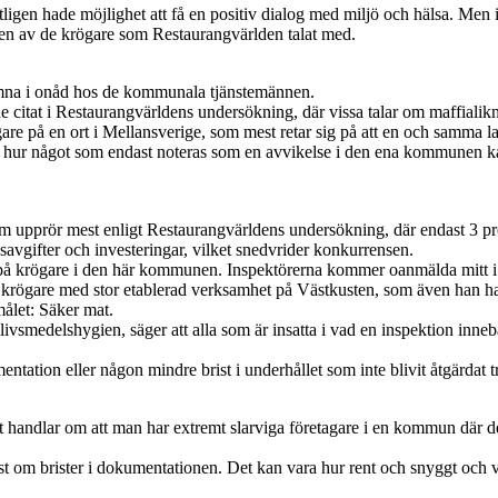
tligen hade möjlighet att få en positiv dialog med miljö och hälsa. Men i de
r en av de krögare som Restaurangvärlden talat med.
hamna i onåd hos de kommunala tjänstemännen.
citat i Restaurangvärldens undersökning, där vissa talar om maffialik
gare på en ort i Mellansverige, som mest retar sig på att en och samma la
ande hur något som endast noteras som en avvikelse i den ena kommunen k
m upprör mest enligt Restaurangvärldens undersökning, där endast 3 procen
nsavgifter och investeringar, vilket snedvrider konkurrensen.
kt på krögare i den här kommunen. Inspektörerna kommer oanmälda mitt 
en krögare med stor etablerad verksamhet på Västkusten, som även han har 
ålet: Säker mat.
smedelshygien, säger att alla som är insatta i vad en inspektion innebär v
entation eller någon mindre brist i underhållet som inte blivit åtgärdat tro
handlar om att man har extremt slarviga företagare i en kommun där det
rast om brister i dokumentationen. Det kan vara hur rent och snyggt och