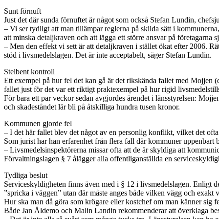
Sunt förnuft
Just det där sunda förnuftet är något som också Stefan Lundin, chefsju
– Vi ser tydligt att man tillämpar reglerna på skilda sätt i kommunerna
att minska detaljkraven och att lägga ett större ansvar på företagarna sj
– Men den effekt vi sett är att detaljkraven i stället ökat efter 2006. 
stöd i livsmedelslagen. Det är inte acceptabelt, säger Stefan Lundin.
Stelbent kontroll
Ett exempel på hur fel det kan gå är det rikskända fallet med Mojjen (
fallet just för det var ett riktigt praktexempel på hur rigid livsmedelsti
För bara ett par veckor sedan avgjordes ärendet i länsstyrelsen: Mojje
och skadeståndet lär bli på åtskilliga hundra tusen kronor.
Kommunen gjorde fel
– I det här fallet blev det något av en personlig konflikt, vilket det 
Som jurist har han erfarenhet från flera fall där kommuner uppenbart b
– Livsmedelsinspektörerna missar ofta att de är skyldiga att kommunic
Förvaltningslagen § 7 ålägger alla offentliganställda en serviceskyldi
Tydliga beslut
Serviceskyldigheten finns även med i § 12 i livsmedelslagen. Enligt de
”spricka i väggen” utan där måste anges både vilken vägg och exakt 
Hur ska man då göra som krögare eller kostchef om man känner sig f
Både Jan Åldemo och Malin Landin rekommenderar att överklaga besluten