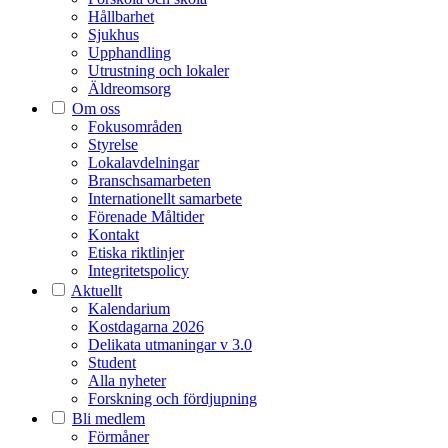
Hållbarhet
Sjukhus
Upphandling
Utrustning och lokaler
Äldreomsorg
Om oss
Fokusområden
Styrelse
Lokalavdelningar
Branschsamarbeten
Internationellt samarbete
Förenade Måltider
Kontakt
Etiska riktlinjer
Integritetspolicy
Aktuellt
Kalendarium
Kostdagarna 2026
Delikata utmaningar v 3.0
Student
Alla nyheter
Forskning och fördjupning
Bli medlem
Förmåner