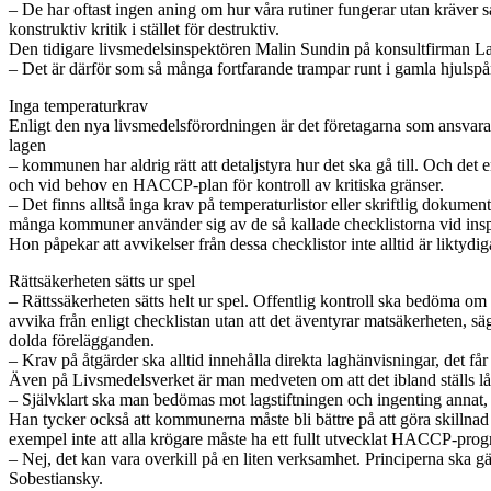
– De har oftast ingen aning om hur våra rutiner fungerar utan kräver sa
konstruktiv kritik i stället för destruktiv.
Den tidigare livsmedelsinspektören Malin Sundin på konsultfirman La
– Det är därför som så många fortfarande trampar runt i gamla hjulspå
Inga temperaturkrav
Enligt den nya livsmedelsförordningen är det företagarna som ansvarar 
lagen
– kommunen har aldrig rätt att detaljstyra hur det ska gå till. Och det
och vid behov en HACCP-plan för kontroll av kritiska gränser.
– Det finns alltså inga krav på temperaturlistor eller skriftlig dokumen
många kommuner använder sig av de så kallade checklistorna vid insp
Hon påpekar att avvikelser från dessa checklistor inte alltid är likty
Rättsäkerheten sätts ur spel
– Rättssäkerheten sätts helt ur spel. Offentlig kontroll ska bedöma om
avvika från enligt checklistan utan att det äventyrar matsäkerheten, s
dolda förelägganden.
– Krav på åtgärder ska alltid innehålla direkta laghänvisningar, det f
Även på Livsmedelsverket är man medveten om att det ibland ställs l
– Självklart ska man bedömas mot lagstiftningen och ingenting annat,
Han tycker också att kommunerna måste bli bättre på att göra skillnad 
exempel inte att alla krögare måste ha ett fullt utvecklat HACCP-pro
– Nej, det kan vara overkill på en liten verksamhet. Principerna ska gä
Sobestiansky.