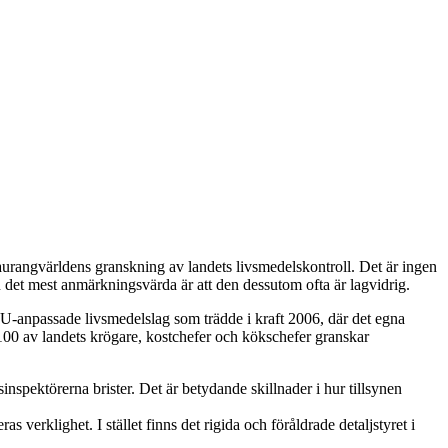
rangvärldens granskning av landets livsmedelskontroll. Det är ingen
det mest anmärkningsvärda är att den dessutom ofta är lagvidrig.
EU-anpassade livsmedelslag som trädde i kraft 2006, där det egna
 100 av landets krögare, kostchefer och kökschefer granskar
nspektörerna brister. Det är betydande skillnader i hur tillsynen
 verklighet. I stället finns det rigida och föråldrade detaljstyret i