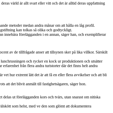
ras värld är allt svart eller vitt och det är alltid deras uppfattning
nande metoder medan andra månar om att hålla en låg profil.
gstiftning kan tolkas så olika och godtyckligt.
an innebära förelägganden i en annan, säger han, och exemplifierar
t av de tillfrågade anser att tillsynen sker på lika villkor. Särskilt
i lunchrusningen och rycker en kock ur produktionen och utsätter
erfarenhet från flera andra turistorter där det finns helt andra
et hur extremt lätt det är att få en eller flera avvikelser och att bli
ts att det blivit anmält till fastighetsägaren, säger hon.
 delas ut förelägganden kors och tvärs, utan snarast om nitiska
 välskött som helst, med ve den som glömt att dokumentera