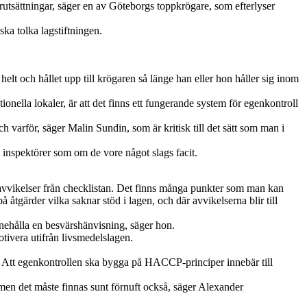
örutsättningar, säger en av Göteborgs toppkrögare, som efterlyser
a tolka lagstiftningen.
elt och hållet upp till krögaren så länge han eller hon håller sig inom
onella lokaler, är att det finns ett fungerande system för egenkontroll
ch varför, säger Malin Sundin, som är kritisk till det sätt som man i
a inspektörer som om de vore något slags facit.
ns avvikelser från checklistan. Det finns många punkter som man kan
åtgärder vilka saknar stöd i lagen, och där avvikelserna blir till
nnehålla en besvärshänvisning, säger hon.
ivera utifrån livsmedelslagen.
tt. Att egenkontrollen ska bygga på HACCP-principer innebär till
– men det måste finnas sunt förnuft också, säger Alexander