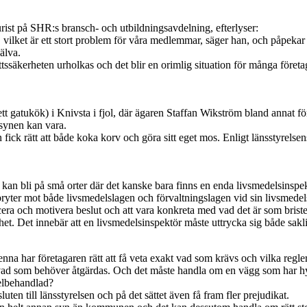
rist på SHR:s bransch- och utbildningsavdelning, efterlyser:
, vilket är ett stort problem för våra medlemmar, säger han, och påpekar 
älva.
Rättssäkerheten urholkas och det blir en orimlig situation för många föret
ett gatukök) i Knivsta i fjol, där ägaren Staffan Wikström bland annat f
llsynen kan vara.
n fick rätt att både koka korv och göra sitt eget mos. Enligt länsstyre
ofta kan bli på små orter där det kanske bara finns en enda livsmedelsins
ryter mot både livsmedelslagen och förvaltningslagen vid sin livsmedels
era och motivera beslut och att vara konkreta med vad det är som brist
ghet. Det innebär att en livsmedelsinspektör måste uttrycka sig både sakl
nna har företagaren rätt att få veta exakt vad som krävs och vilka regle
vad som behöver åtgärdas. Och det måste handla om en vägg som har hy
elbehandlad?
 till länsstyrelsen och på det sättet även få fram fler prejudikat.