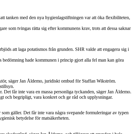
att tanken med den nya hygienlagstiftningen var att öka flexibiliteten,
agare som tvingas rätta sig efter kommunens krav, trots att dessa saknar
örbjöds att laga potatismos från grunden. SHR valde att engagera sig i
lsens bedömning hade kommunen i princip gjort alla fel man kan göra
pektör, säger Jan Åldemo, juridiskt ombud för Staffan Wikström.
tillsyn.
er. Det får inte vara en massa personliga tyckanden, säger Jan Åldemo.
igt och begripligt, vara konkret och ge råd och upplysningar.
r som gäller. Det får inte vara några svepande formuleringar av typen
gienisk betydelse för matsäkerheten.