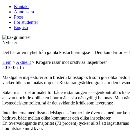
Kontakt
Annonsera
Press
För studenter
English
Nyheter
Det här är en nyhet från gamla kostochnaring.se – Den kan därför se l
Hem
>
Aktuellt
>
Krögare rasar mot orättvisa inspektörer
2010-06-15
Maktgalna inspektörer som brister i kunskap och som gör olika bedöm
vacker bild som målas upp när Restaurangvärlden granskar den livsmed
Säker mat – det är målet för både restaurangernas egenkontroll och d
ansvaret och flexibiliteten i hur målet ska nås tydligt betonas. Men 
livsmedelskontrollen, så är det svidande kritik som levereras:
Intentionerna med livsmedelslagen stämmer inte överens med hur kontrol
bedrivs, både mellan olika kommuner och olika inspektörer.
En överväldigande majoritet (73 procent) tycker alltså att lagstiftarnas
hög utsträckning kvar.