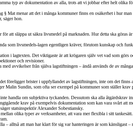
mma typ av dokumentation av alla, trots att vi jobbar efter helt olika f
g § Mat menar att det i många kommuner finns en osäkerhet i hur man sk
r, säger hon.
för att släppa ut säkra livsmedel på marknaden. Hur detta ska göras är h
 enda som livsmedels-lagen egentligen kräver, förutom kunskap och funkti
tation i lagtexten. Det viktigaste är att krögaren själv vet vad som görs o
ektioner och revisioner.
diga med avvikelser från själva lagstiftningen – ändå används de av mång
 det föreligger brister i uppfyllandet av lagstiftningen, inte om det fin
äger Malin Sundin, som ofta ser exempel på kommuner som ställer krav på 
år inte handla om subjektiva tyckanden. Dessutom ska alla åtgärdskrav i
ångtgående krav på exempelvis dokumentation som kan vara svårt att mot
 säger statsinspektör Alexander Sobestiansky.
mellan olika typer av verksamheter, att vara mer flexibla i sitt tankesä
gram.
lla – alltså att man har klart för sig var hanteringen är som känsligast 