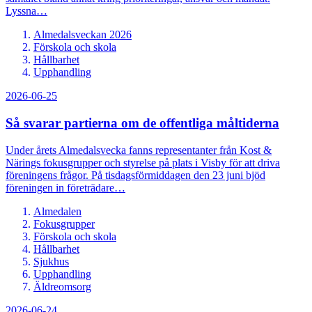
Lyssna…
Almedalsveckan 2026
Förskola och skola
Hållbarhet
Upphandling
2026-06-25
Så svarar partierna om de offentliga måltiderna
Under årets Almedalsvecka fanns representanter från Kost &
Närings fokusgrupper och styrelse på plats i Visby för att driva
föreningens frågor. På tisdagsförmiddagen den 23 juni bjöd
föreningen in företrädare…
Almedalen
Fokusgrupper
Förskola och skola
Hållbarhet
Sjukhus
Upphandling
Äldreomsorg
2026-06-24