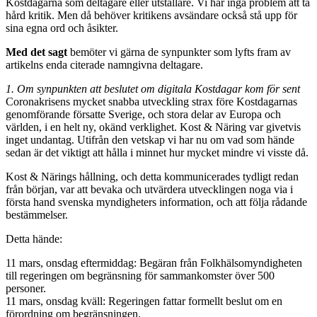
Kostdagarna som deltagare eller utställare. Vi har inga problem att ta
hård kritik. Men då behöver kritikens avsändare också stå upp för
sina egna ord och åsikter.
Med det sagt
bemöter vi gärna de synpunkter som lyfts fram av
artikelns enda citerade namngivna deltagare.
1. Om synpunkten att beslutet om digitala Kostdagar kom för sent
Coronakrisens mycket snabba utveckling strax före Kostdagarnas
genomförande försatte Sverige, och stora delar av Europa och
världen, i en helt ny, okänd verklighet. Kost & Näring var givetvis
inget undantag. Utifrån den vetskap vi har nu om vad som hände
sedan är det viktigt att hålla i minnet hur mycket mindre vi visste då.
Kost & Närings hållning, och detta kommunicerades tydligt redan
från början, var att bevaka och utvärdera utvecklingen noga via i
första hand svenska myndigheters information, och att följa rådande
bestämmelser.
Detta hände:
11 mars, onsdag eftermiddag: Begäran från Folkhälsomyndigheten
till regeringen om begränsning för sammankomster över 500
personer.
11 mars, onsdag kväll: Regeringen fattar formellt beslut om en
förordning om begränsningen.