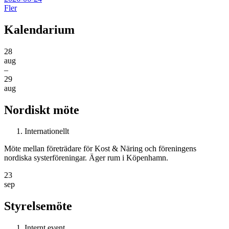
Fler
Kalendarium
28
aug
–
29
aug
Nordiskt möte
Internationellt
Möte mellan företrädare för Kost & Näring och föreningens
nordiska systerföreningar. Äger rum i Köpenhamn.
23
sep
Styrelsemöte
Internt event