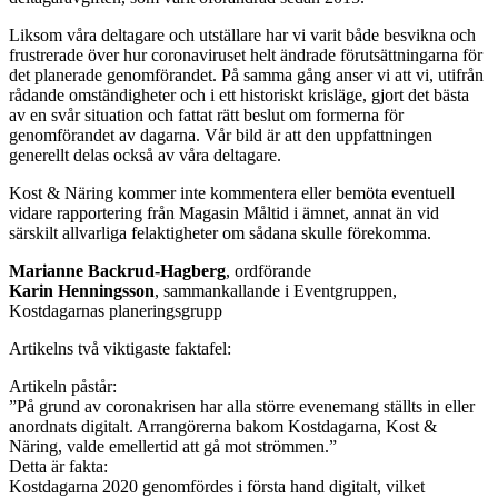
Liksom våra deltagare och utställare har vi varit både besvikna och
frustrerade över hur coronaviruset helt ändrade förutsättningarna för
det planerade genomförandet. På samma gång anser vi att vi, utifrån
rådande omständigheter och i ett historiskt krisläge, gjort det bästa
av en svår situation och fattat rätt beslut om formerna för
genomförandet av dagarna. Vår bild är att den uppfattningen
generellt delas också av våra deltagare.
Kost & Näring kommer inte kommentera eller bemöta eventuell
vidare rapportering från Magasin Måltid i ämnet, annat än vid
särskilt allvarliga felaktigheter om sådana skulle förekomma.
Marianne Backrud-Hagberg
, ordförande
Karin Henningsson
, sammankallande i Eventgruppen,
Kostdagarnas planeringsgrupp
Artikelns två viktigaste faktafel:
Artikeln påstår:
”På grund av coronakrisen har alla större evenemang ställts in eller
anordnats digitalt. Arrangörerna bakom Kostdagarna, Kost &
Näring, valde emellertid att gå mot strömmen.”
Detta är fakta:
Kostdagarna 2020 genomfördes i första hand digitalt, vilket