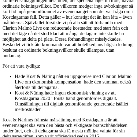
konferensanläggningen hela tiden, det speciella läget till trots, hävdat
ordinarie bokningsvillkor. De villkoren medger inga avbokningar så
kort tid inpå genomförandet av evenemanget som det var fråga om i
Kostdagarnas fall. Detta gäller – hur konstigt det än kan låta – även
måltiderna. Självfallet försökte vi på alla sätt att förhandla med
Clarion Malmö Live om reducerade kostnader, med start från och
med det läge då det stod klart att många deltagare inte skulle ha
möjlighet att delta på plats. Dessa förhandlingar misslyckades.
Beskedet vi fick återkommande var att hotellkedjans högsta ledning
beslutat att ordinarie bokningsvillkor skulle tillämpas, utan
undantag.
För att vara tydliga:
Hade Kost & Näring nått en uppgörelse med Clarion Malmö
Live om ekonomisk kompensation, hade den summan också
återförts till deltagarna.
Kost & Näring hade ingen ekonomisk vinning av att
Kostdagarna 2020 i första hand genomfördes digitalt.
Omställningen till digitalt genomförande genererade istället
merkostnader.
Kost & Närings främsta målsättning med Kostdagarna är att
evenemanget ska vara den bästa och viktigaste branschhändelsen
under året, och att deltagarna ska få mesta möjliga valuta för sin
deltagaravgiften, som varit oförändrad sedan 2015.