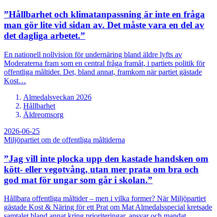
”Hållbarhet och klimatanpassning är inte en fråga
man gör lite vid sidan av. Det måste vara en del av
det dagliga arbetet.”
En nationell nollvision för undernäring bland äldre lyfts av
Moderaterna fram som en central fråga framåt, i partiets politik för
offentliga måltider. Det, bland annat, framkom när partiet gästade
Kost…
Almedalsveckan 2026
Hållbarhet
Äldreomsorg
2026-06-25
Miljöpartiet om de offentliga måltiderna
”Jag vill inte plocka upp den kastade handsken om
kött- eller vegotvång, utan mer prata om bra och
god mat för ungar som går i skolan.”
Hållbara offentliga måltider – men i vilka former? När Miljöpartiet
gästade Kost & Näring för ett Prat om Mat Almedalsspecial kretsade
samtalet bland annat kring prioriteringar, ansvar och mandat.