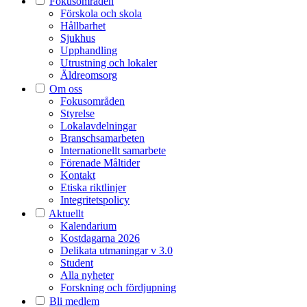
Fokusområden
Förskola och skola
Hållbarhet
Sjukhus
Upphandling
Utrustning och lokaler
Äldreomsorg
Om oss
Fokusområden
Styrelse
Lokalavdelningar
Branschsamarbeten
Internationellt samarbete
Förenade Måltider
Kontakt
Etiska riktlinjer
Integritetspolicy
Aktuellt
Kalendarium
Kostdagarna 2026
Delikata utmaningar v 3.0
Student
Alla nyheter
Forskning och fördjupning
Bli medlem