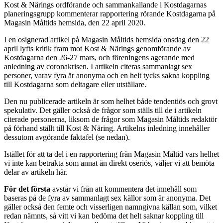
Kost & Närings ordförande och sammankallande i Kostdagarnas
planeringsgrupp kommenterar rapportering rörande Kostdagarna på
Magasin Måltids hemsida, den 22 april 2020.
I en osignerad artikel på Magasin Måltids hemsida onsdag den 22
april lyfts kritik fram mot Kost & Närings genomförande av
Kostdagarna den 26-27 mars, och föreningens agerande med
anledning av coronakrisen. I artikeln citeras sammanlagt sex
personer, varav fyra är anonyma och en helt tycks sakna koppling
till Kostdagarna som deltagare eller utställare.
Den nu publicerade artikeln är som helhet både tendentiös och grovt
spekulativ. Det gäller också de frågor som ställs till de i artikeln
citerade personerna, liksom de frågor som Magasin Måltids redaktör
på förhand ställt till Kost & Näring. Artikelns inledning innehåller
dessutom avgörande faktafel (se nedan).
Istället för att ta del i en rapportering från Magasin Måltid vars helhet
vi inte kan betrakta som annat än direkt oseriös, väljer vi att bemöta
delar av artikeln här.
För det första
avstår vi från att kommentera det innehåll som
baseras på de fyra av sammanlagt sex källor som är anonyma. Det
gäller också den femte och visserligen namngivna källan som, vilket
redan nämnts, så vitt vi kan bedöma det helt saknar koppling till