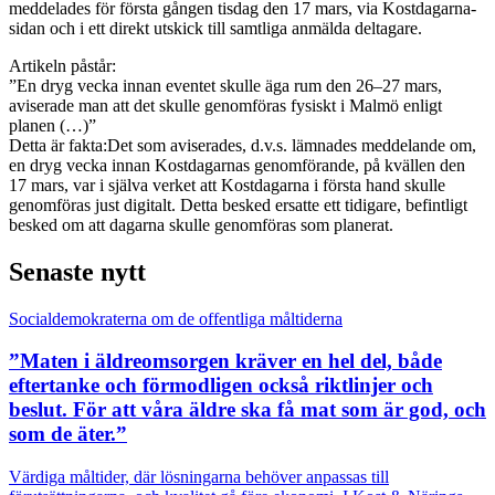
meddelades för första gången tisdag den 17 mars, via Kostdagarna-
sidan och i ett direkt utskick till samtliga anmälda deltagare.
Artikeln påstår:
”En dryg vecka innan eventet skulle äga rum den 26–27 mars,
aviserade man att det skulle genomföras fysiskt i Malmö enligt
planen (…)”
Detta är fakta:Det som aviserades, d.v.s. lämnades meddelande om,
en dryg vecka innan Kostdagarnas genomförande, på kvällen den
17 mars, var i själva verket att Kostdagarna i första hand skulle
genomföras just digitalt. Detta besked ersatte ett tidigare, befintligt
besked om att dagarna skulle genomföras som planerat.
Senaste nytt
Socialdemokraterna om de offentliga måltiderna
”Maten i äldreomsorgen kräver en hel del, både
eftertanke och förmodligen också riktlinjer och
beslut. För att våra äldre ska få mat som är god, och
som de äter.”
Värdiga måltider, där lösningarna behöver anpassas till