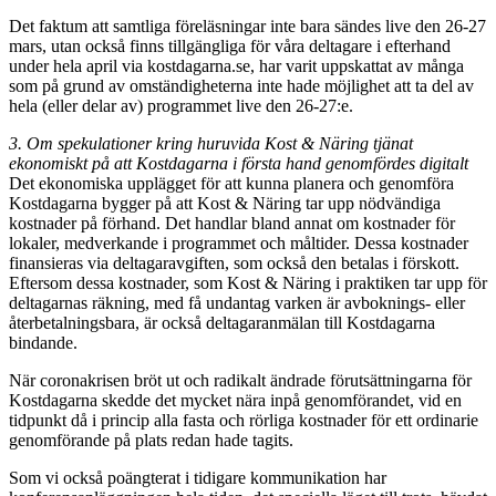
Det faktum att samtliga föreläsningar inte bara sändes live den 26-27
mars, utan också finns tillgängliga för våra deltagare i efterhand
under hela april via kostdagarna.se, har varit uppskattat av många
som på grund av omständigheterna inte hade möjlighet att ta del av
hela (eller delar av) programmet live den 26-27:e.
3. Om spekulationer kring huruvida Kost & Näring tjänat
ekonomiskt på att Kostdagarna i första hand genomfördes digitalt
Det ekonomiska upplägget för att kunna planera och genomföra
Kostdagarna bygger på att Kost & Näring tar upp nödvändiga
kostnader på förhand. Det handlar bland annat om kostnader för
lokaler, medverkande i programmet och måltider. Dessa kostnader
finansieras via deltagaravgiften, som också den betalas i förskott.
Eftersom dessa kostnader, som Kost & Näring i praktiken tar upp för
deltagarnas räkning, med få undantag varken är avboknings- eller
återbetalningsbara, är också deltagaranmälan till Kostdagarna
bindande.
När coronakrisen bröt ut och radikalt ändrade förutsättningarna för
Kostdagarna skedde det mycket nära inpå genomförandet, vid en
tidpunkt då i princip alla fasta och rörliga kostnader för ett ordinarie
genomförande på plats redan hade tagits.
Som vi också poängterat i tidigare kommunikation har