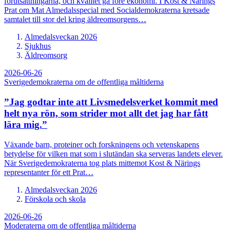
förutsättningarna, och kvalitet gå före ekonomi. I Kost & Närings
Prat om Mat Almedalsspecial med Socialdemokraterna kretsade
samtalet till stor del kring äldreomsorgens…
Almedalsveckan 2026
Sjukhus
Äldreomsorg
2026-06-26
Sverigedemokraterna om de offentliga måltiderna
”Jag godtar inte att Livsmedelsverket kommit med
helt nya rön, som strider mot allt det jag har fått
lära mig.”
Växande barn, proteiner och forskningens och vetenskapens
betydelse för vilken mat som i slutändan ska serveras landets elever.
När Sverigedemokraterna tog plats mittemot Kost & Närings
representanter för ett Prat…
Almedalsveckan 2026
Förskola och skola
2026-06-26
Moderaterna om de offentliga måltiderna