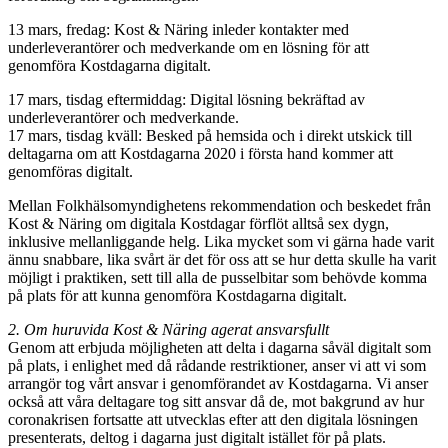
13 mars, fredag: Kost & Näring inleder kontakter med
underleverantörer och medverkande om en lösning för att
genomföra Kostdagarna digitalt.
17 mars, tisdag eftermiddag: Digital lösning bekräftad av
underleverantörer och medverkande.
17 mars, tisdag kväll: Besked på hemsida och i direkt utskick till
deltagarna om att Kostdagarna 2020 i första hand kommer att
genomföras digitalt.
Mellan Folkhälsomyndighetens rekommendation och beskedet från
Kost & Näring om digitala Kostdagar förflöt alltså sex dygn,
inklusive mellanliggande helg. Lika mycket som vi gärna hade varit
ännu snabbare, lika svårt är det för oss att se hur detta skulle ha varit
möjligt i praktiken, sett till alla de pusselbitar som behövde komma
på plats för att kunna genomföra Kostdagarna digitalt.
2. Om huruvida Kost & Näring agerat ansvarsfullt
Genom att erbjuda möjligheten att delta i dagarna såväl digitalt som
på plats, i enlighet med då rådande restriktioner, anser vi att vi som
arrangör tog vårt ansvar i genomförandet av Kostdagarna. Vi anser
också att våra deltagare tog sitt ansvar då de, mot bakgrund av hur
coronakrisen fortsatte att utvecklas efter att den digitala lösningen
presenterats, deltog i dagarna just digitalt istället för på plats.