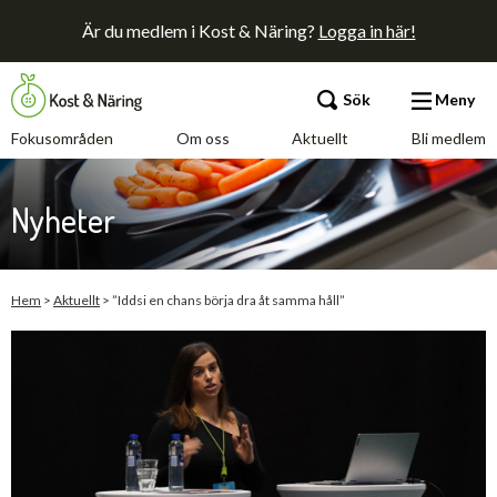
Är du medlem i Kost & Näring?
Logga in här!
Sök
Meny
Fokusområden
Om oss
Aktuellt
Bli medlem
Fokusområden
Nyheter
Om oss
Aktuellt
Hem
>
Aktuellt
>
”Iddsi en chans börja dra åt samma håll”
Bli medlem
Kontakt
Annonsera
Press