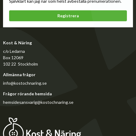
Självklart kan jag när som helst avbeställa prenumerationen.
Registrera
Kost & Näring
c/o Ledarna
Box 12069
102 22 Stockholm
Allmänna frågor
info@kostochnaring.se
Frågor rörande hemsida
hemsidesansvarig@kostochnaring.se