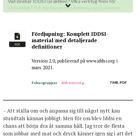
Vad innebär IDDSI i praktiken? Vilka verktyg finns för
vägledning? Och hur kan professionerna runt patienten
kroka arm för att hitta ett gemensamt språk för
konsistensanpassning?
Fördjupning: Komplett IDDSI-
Välkommen till ett
seminarium med representanter från
material med detaljerade
såväl leverantörsled som vård- och måltidsprofessionerna.
PDF
definitioner
Om utmaningarna framåt – men också med goda exempel
på framgångsrikt arbete som bedrivs redan i dag.
Version 2.0, publicerad på www.iddsi.org i
Medverkande:
mars 2021.
•
Ewa Hansson
, Special Foods manager och leg. dietist,
Findus
7 MB, PDF
Fokusgrupper
Äldreomsorg
•
Maria Walker Andersson
, verksamhetsutvecklare,
Universitetssjukhuset i Linköping
•
Jenny Widén
, kommundietist inom Social- och
äldreförvaltningen, Haninge kommun
– Att ställa om och anpassa sig till något nytt kan
•
Julia Yli-Hukka
, logoped, Södra Älvsborgs Sjukhus
stundtals kännas jobbigt. Men för oss blev Iddsi en
Arrangeras av:
chans att börja dra åt samma håll. Jag tror de flesta
Kost & Närings fokusgrupp
Äldreomsorg
som jobbar med mat och dryck känner igen sig i att det